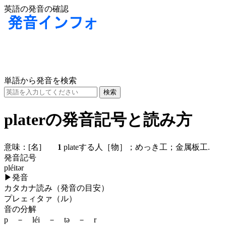
英語の発音の確認
単語から発音を検索
platerの発音記号と読み方
意味：
[名]
1
plateする人［物］；めっき工；金属板工.
発音記号
pléitər
▶
発音
カタカナ読み（発音の目安）
プレェィタァ（ル）
音の分解
p － léi － tə － r