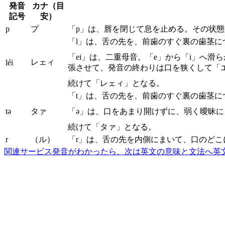
発音
カナ（目
記号
安）
p
プ
「p」は、唇を閉じて息を止める。その状
「l」は、舌の先を、前歯のすぐ裏の歯茎
「ei」は、二重母音。「e」から「i」へ
レェィ
léi
張させて、発音の終わりは口を狭くして「
続けて「レェィ」となる。
「t」は、舌の先を、前歯のすぐ裏の歯茎
tə
タァ
「ə」は、口をあまり開けずに、弱く曖昧
続けて「タァ」となる。
r
（ル）
「r」は、舌の先を内側にまいて、口のど
関連サービス
発音がわかったら、次は英文の意味と文法へ
英