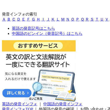
発音インフォの索引
Ａ
Ｂ
Ｃ
Ｄ
Ｅ
Ｆ
Ｇ
Ｈ
Ｉ
Ｊ
Ｋ
Ｌ
Ｍ
Ｎ
Ｏ
Ｐ
Ｑ
Ｒ
Ｓ
Ｔ
Ｕ
Ｖ
英語の発音記号はこちら
中国語のピンイン（発音記号）はこちら
英語の発音インフォ
｜
中国語の発音インフォ
発音インフォTOP
｜
外国語の発音の確認
｜
お問い合わせ・