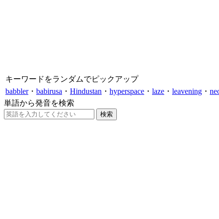
キーワードをランダムでピックアップ
babbler
・
babirusa
・
Hindustan
・
hyperspace
・
laze
・
leavening
・
ne
単語から発音を検索