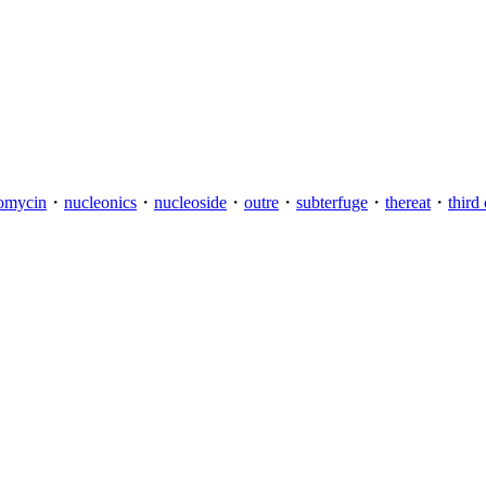
omycin
・
nucleonics
・
nucleoside
・
outre
・
subterfuge
・
thereat
・
third 