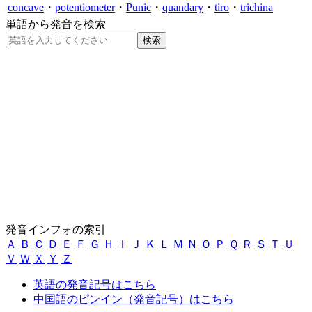
concave
・
potentiometer
・
Punic
・
quandary
・
tiro
・
trichina
単語から発音を検索
発音インフォの索引
Ａ
Ｂ
Ｃ
Ｄ
Ｅ
Ｆ
Ｇ
Ｈ
Ｉ
Ｊ
Ｋ
Ｌ
Ｍ
Ｎ
Ｏ
Ｐ
Ｑ
Ｒ
Ｓ
Ｔ
Ｕ
Ｖ
Ｗ
Ｘ
Ｙ
Ｚ
英語の発音記号はこちら
中国語のピンイン（発音記号）はこちら