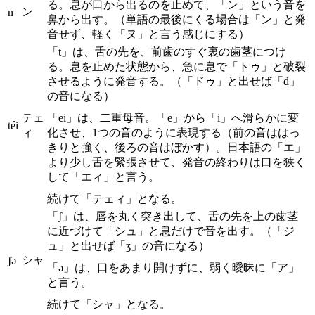
る。息が口から出るのを止めて、「ン」という音を
ン
n
鼻から出す。（単語の最後にくる場合は「ン」と発
音せず、軽く「ヌ」と言う感じにする）
「t」は、舌の先を、前歯のすぐ裏の歯茎につけ
る。息を止めた状態から、急に息で「トゥ」と破裂
させるように発音する。（「ドゥ」と出せば「d」
の音になる）
テェ
「ei」は、二重母音。「e」から「i」へ滑らかに変
téi
ィ
化させ、1つの音のように表現する（前の音ははっ
きりと強く、後ろの音はぼかす）。日本語の「エ」
より少し舌を緊張させて、発音の終わりは口を狭く
して「エィ」と言う。
続けて「テェィ」となる。
「ʃ」は、唇を丸く突き出して、舌の先を上の歯茎
に近づけて「シュ」と息だけで音を出す。（「ジ
ュ」と出せば「ʒ」の音になる）
シャ
ʃə
「ə」は、口をあまり開けずに、弱く曖昧に「ア」
と言う。
続けて「シャ」となる。