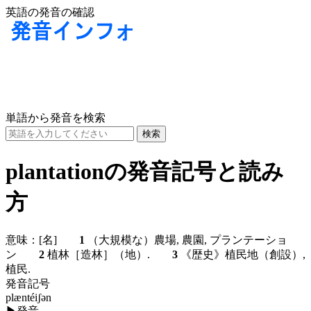
英語の発音の確認
単語から発音を検索
plantationの発音記号と読み
方
意味：
[名]
1
（大規模な）農場, 農園, プランテーショ
ン
2
植林［造林］（地）.
3
《歴史》植民地（創設）,
植民.
発音記号
plæntéiʃən
▶
発音