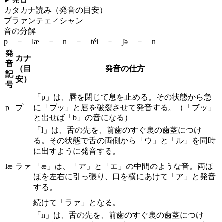
カタカナ読み（発音の目安）
プラァンテェィシャン
音の分解
p － læ － n － téi － ʃə － n
発
カナ
音
（目
発音の仕方
記
安）
号
「p」は、唇を閉じて息を止める。その状態から急
p
プ
に「プッ」と唇を破裂させて発音する。（「ブッ」
と出せば「b」の音になる）
「l」は、舌の先を、前歯のすぐ裏の歯茎につけ
る。その状態で舌の両側から「ウ」と「ル」を同時
に出すように発音する。
læ
ラァ
「æ」は、「ア」と「エ」の中間のような音。両ほ
ほを左右に引っ張り、口を横にあけて「ア」と発音
する。
続けて「ラァ」となる。
「n」は、舌の先を、前歯のすぐ裏の歯茎につけ