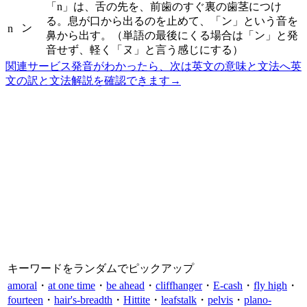
「n」は、舌の先を、前歯のすぐ裏の歯茎につけ
る。息が口から出るのを止めて、「ン」という音を
ン
n
鼻から出す。（単語の最後にくる場合は「ン」と発
音せず、軽く「ヌ」と言う感じにする）
関連サービス
発音がわかったら、次は英文の意味と文法へ
英
文の訳と文法解説を確認できます
→
キーワードをランダムでピックアップ
amoral
・
at one time
・
be ahead
・
cliffhanger
・
E-cash
・
fly high
・
fourteen
・
hair's-breadth
・
Hittite
・
leafstalk
・
pelvis
・
plano-