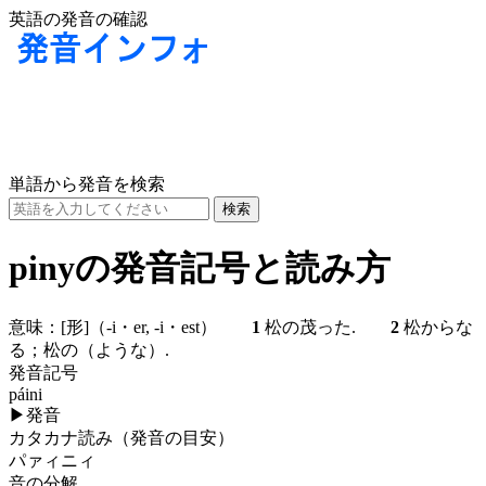
英語の発音の確認
単語から発音を検索
pinyの発音記号と読み方
意味：
[形]
（-i・er, -i・est）
1
松の茂った.
2
松からな
る；松の（ような）.
発音記号
páini
▶
発音
カタカナ読み（発音の目安）
パァィニィ
音の分解