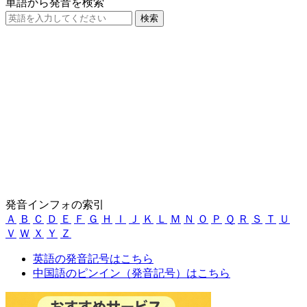
単語から発音を検索
発音インフォの索引
Ａ
Ｂ
Ｃ
Ｄ
Ｅ
Ｆ
Ｇ
Ｈ
Ｉ
Ｊ
Ｋ
Ｌ
Ｍ
Ｎ
Ｏ
Ｐ
Ｑ
Ｒ
Ｓ
Ｔ
Ｕ
Ｖ
Ｗ
Ｘ
Ｙ
Ｚ
英語の発音記号はこちら
中国語のピンイン（発音記号）はこちら