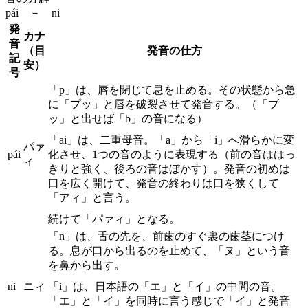
pái － ni
発
カナ
音
（目
発音の仕方
記
安）
号
「p」は、唇を閉じて息を止める。その状態から急
に「プッ」と唇を破裂させて発音する。（「ブ
ッ」と出せば「b」の音になる）
「ai」は、二重母音。「a」から「i」へ滑らかに変
パァ
pái
化させ、1つの音のように表現する（前の音ははっ
ィ
きりと強く、後ろの音はぼかす）。発音の初めは
口を広く開けて、発音の終わりは口を狭くして
「アィ」と言う。
続けて「パァィ」となる。
「n」は、舌の先を、前歯のすぐ裏の歯茎につけ
る。息が口から出るのを止めて、「ヌ」という音
を鼻から出す。
ni
ニィ
「i」は、日本語の「エ」と「イ」の中間の音。
「エ」と「イ」を同時に言う感じで「イ」と発音