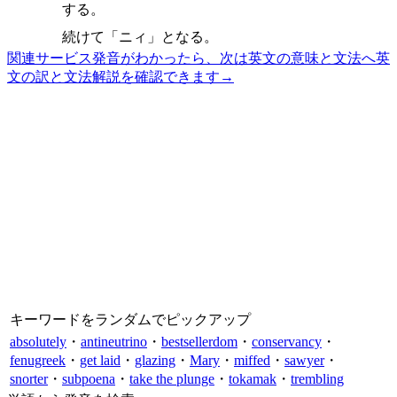
する。
続けて「ニィ」となる。
関連サービス
発音がわかったら、次は英文の意味と文法へ
英
文の訳と文法解説を確認できます
→
キーワードをランダムでピックアップ
absolutely
・
antineutrino
・
bestsellerdom
・
conservancy
・
fenugreek
・
get laid
・
glazing
・
Mary
・
miffed
・
sawyer
・
snorter
・
subpoena
・
take the plunge
・
tokamak
・
trembling