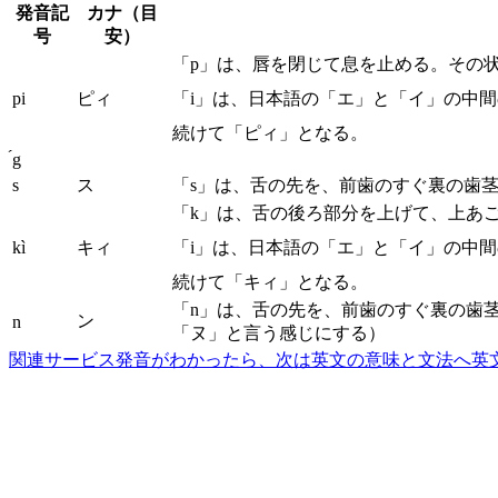
発音記
カナ（目
号
安）
「p」は、唇を閉じて息を止める。その
pi
ピィ
「i」は、日本語の「エ」と「イ」の中
続けて「ピィ」となる。
́g
s
ス
「s」は、舌の先を、前歯のすぐ裏の歯
「k」は、舌の後ろ部分を上げて、上あ
kì
キィ
「i」は、日本語の「エ」と「イ」の中
続けて「キィ」となる。
「n」は、舌の先を、前歯のすぐ裏の歯
ン
n
「ヌ」と言う感じにする）
関連サービス
発音がわかったら、次は英文の意味と文法へ
英