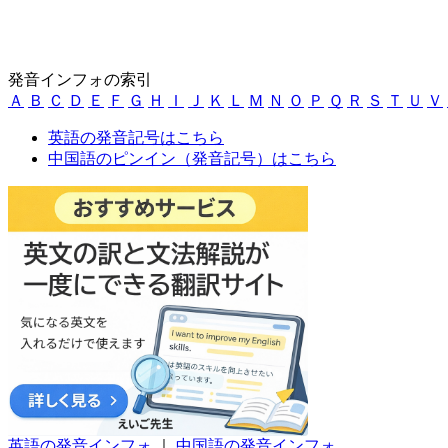
発音インフォの索引
Ａ
Ｂ
Ｃ
Ｄ
Ｅ
Ｆ
Ｇ
Ｈ
Ｉ
Ｊ
Ｋ
Ｌ
Ｍ
Ｎ
Ｏ
Ｐ
Ｑ
Ｒ
Ｓ
Ｔ
Ｕ
Ｖ
英語の発音記号はこちら
中国語のピンイン（発音記号）はこちら
英語の発音インフォ
｜
中国語の発音インフォ