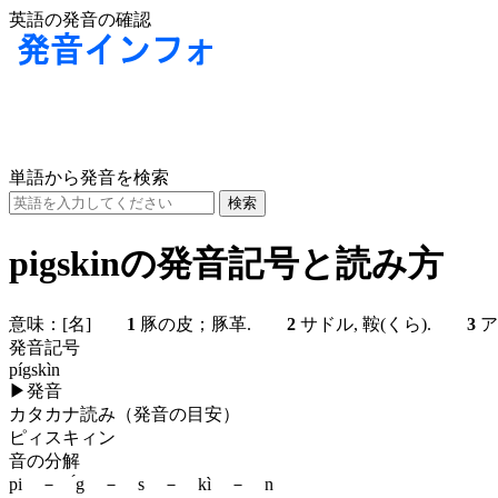
英語の発音の確認
単語から発音を検索
pigskinの発音記号と読み方
意味：
[名]
1
豚の皮；豚革.
2
サドル, 鞍(くら).
3
ア
発音記号
pígskìn
▶
発音
カタカナ読み（発音の目安）
ピィスキィン
音の分解
pi － ́g － s － kì － n