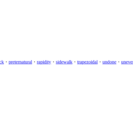
ck
・
preternatural
・
rapidity
・
sidewalk
・
trapezoidal
・
undone
・
uneve