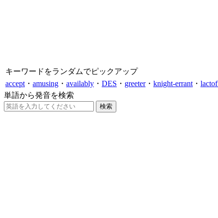
キーワードをランダムでピックアップ
accept
・
amusing
・
availably
・
DES
・
greeter
・
knight-errant
・
lactof
単語から発音を検索