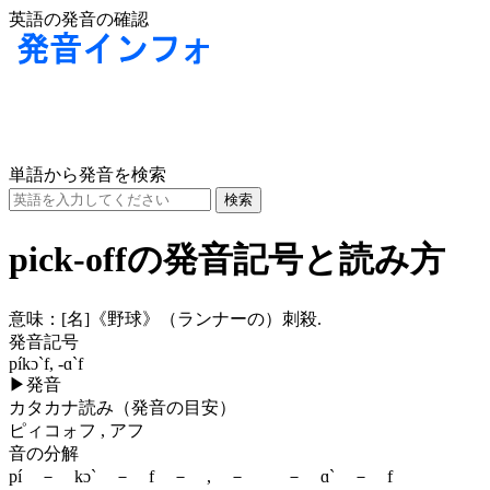
英語の発音の確認
単語から発音を検索
pick-offの発音記号と読み方
意味：
[名]
《野球》（ランナーの）刺殺.
発音記号
píkɔ`f, -ɑ`f
▶
発音
カタカナ読み（発音の目安）
ピィコォフ , アフ
音の分解
pí － kɔ` － f － , － － ɑ` － f