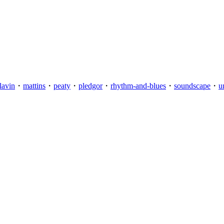
lavin
・
mattins
・
peaty
・
pledgor
・
rhythm-and-blues
・
soundscape
・
u