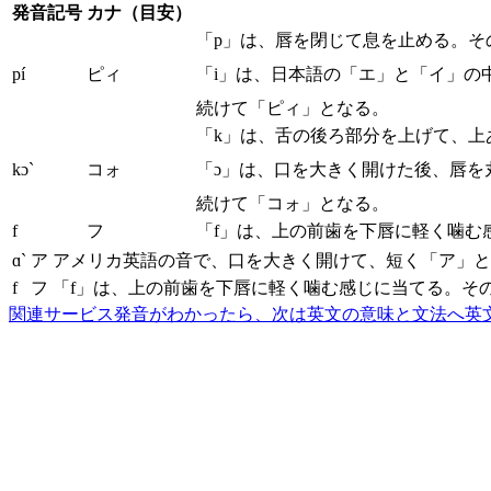
発音記号
カナ（目安）
「p」は、唇を閉じて息を止める。そ
pí
ピィ
「i」は、日本語の「エ」と「イ」の
続けて「ピィ」となる。
「k」は、舌の後ろ部分を上げて、上
kɔ`
コォ
「ɔ」は、口を大きく開けた後、唇を
続けて「コォ」となる。
f
フ
「f」は、上の前歯を下唇に軽く噛む
ɑ`
ア
アメリカ英語の音で、口を大きく開けて、短く「ア」と
f
フ
「f」は、上の前歯を下唇に軽く噛む感じに当てる。そ
関連サービス
発音がわかったら、次は英文の意味と文法へ
英