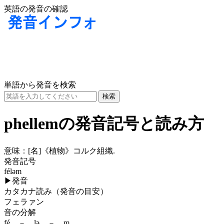
英語の発音の確認
単語から発音を検索
phellemの発音記号と読み方
意味：
[名]
《植物》コルク組織.
発音記号
féləm
▶
発音
カタカナ読み（発音の目安）
フェラァン
音の分解
fé － lə － m