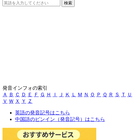
発音インフォの索引
Ａ
Ｂ
Ｃ
Ｄ
Ｅ
Ｆ
Ｇ
Ｈ
Ｉ
Ｊ
Ｋ
Ｌ
Ｍ
Ｎ
Ｏ
Ｐ
Ｑ
Ｒ
Ｓ
Ｔ
Ｕ
Ｖ
Ｗ
Ｘ
Ｙ
Ｚ
英語の発音記号はこちら
中国語のピンイン（発音記号）はこちら