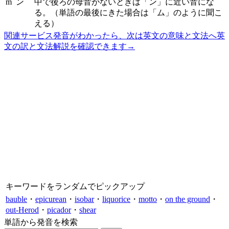
m
ン
中で後ろの母音がないときは「ン」に近い音にな
る。（単語の最後にきた場合は「ム」のように聞こ
える）
関連サービス
発音がわかったら、次は英文の意味と文法へ
英
文の訳と文法解説を確認できます
→
キーワードをランダムでピックアップ
bauble
・
epicurean
・
isobar
・
liquorice
・
motto
・
on the ground
・
out-Herod
・
picador
・
shear
単語から発音を検索