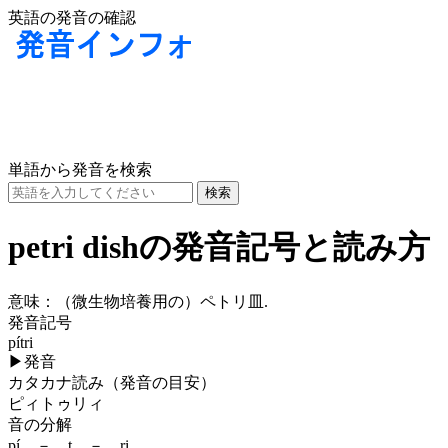
英語の発音の確認
単語から発音を検索
petri dishの発音記号と読み方
意味：
（微生物培養用の）ペトリ皿.
発音記号
pítri
▶
発音
カタカナ読み（発音の目安）
ピィトゥリィ
音の分解
pí － t － ri