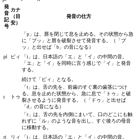
発
カナ
音
（目
発音の仕方
記
安）
号
「p」は、唇を閉じて息を止める。その状態から急
に「プッ」と唇を破裂させて発音する。（「ブ
ッ」と出せば「b」の音になる）
pí
ピィ
「i」は、日本語の「エ」と「イ」の中間の音。
「エ」と「イ」を同時に言う感じで「イ」と発音
する。
続けて「ピィ」となる。
「t」は、舌の先を、前歯のすぐ裏の歯茎につけ
る。息を止めた状態から、急に息で「トゥ」と破
トゥ
t
裂させるように発音する。（「ドゥ」と出せば
「d」の音になる）
「r」は、舌の先を内側にまいて、口のどこにも触
れずに「ル」のような音を出し、すぐ後ろの母音
に移動する。
ri
リィ
「i」は、日本語の「エ」と「イ」の中間の音。