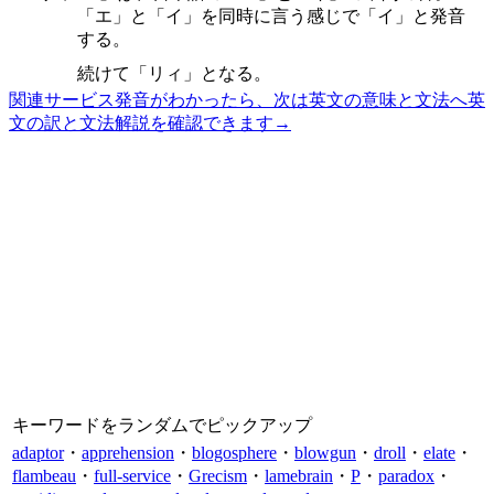
「エ」と「イ」を同時に言う感じで「イ」と発音
する。
続けて「リィ」となる。
関連サービス
発音がわかったら、次は英文の意味と文法へ
英
文の訳と文法解説を確認できます
→
キーワードをランダムでピックアップ
adaptor
・
apprehension
・
blogosphere
・
blowgun
・
droll
・
elate
・
flambeau
・
full-service
・
Grecism
・
lamebrain
・
P
・
paradox
・