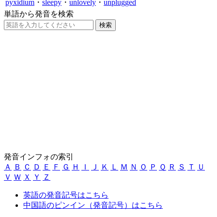
pyxidium
・
sleepy
・
unlovely
・
unplugged
単語から発音を検索
発音インフォの索引
Ａ
Ｂ
Ｃ
Ｄ
Ｅ
Ｆ
Ｇ
Ｈ
Ｉ
Ｊ
Ｋ
Ｌ
Ｍ
Ｎ
Ｏ
Ｐ
Ｑ
Ｒ
Ｓ
Ｔ
Ｕ
Ｖ
Ｗ
Ｘ
Ｙ
Ｚ
英語の発音記号はこちら
中国語のピンイン（発音記号）はこちら