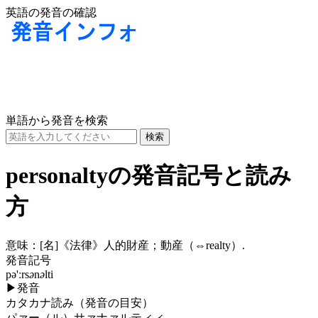
英語の発音の確認
単語から発音を検索
personaltyの発音記号と読み
方
意味：
[名]
《法律》人的財産；動産（⇔realty）.
発音記号
pə'ːrs
ə
n
ə
lti
▶
発音
カタカナ読み（発音の目安）
パァー（ル）サァナァルティィ