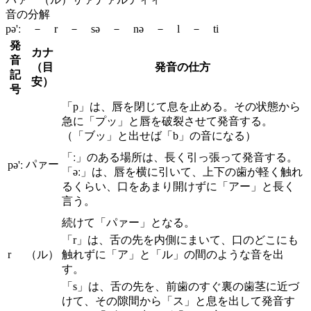
音の分解
pə'ː － r － sə － nə － l － ti
発
カナ
音
（目
発音の仕方
記
安）
号
「p」は、唇を閉じて息を止める。その状態から
急に「プッ」と唇を破裂させて発音する。
（「ブッ」と出せば「b」の音になる）
「ː」のある場所は、長く引っ張って発音する。
パァー
pə'ː
「əː」は、唇を横に引いて、上下の歯が軽く触れ
るくらい、口をあまり開けずに「アー」と長く
言う。
続けて「パァー」となる。
「r」は、舌の先を内側にまいて、口のどこにも
r
（ル）
触れずに「ア」と「ル」の間のような音を出
す。
「s」は、舌の先を、前歯のすぐ裏の歯茎に近づ
けて、その隙間から「ス」と息を出して発音す