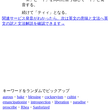
音する。
続けて「ティィ」となる。
関連サービス
発音がわかったら、次は英文の意味と文法へ
英
文の訳と文法解説を確認できます
→
キーワードをランダムでピックアップ
aurous
・
bake
・
blessing
・
cockneyism
・
cultist
・
emancipationist
・
introspection
・
liberation
・
paradise
・
proscribe
・
Rhea
・
Sanforized