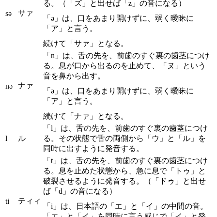
る。（「ズ」と出せば「z」の音になる）
サァ
sə
「ə」は、口をあまり開けずに、弱く曖昧に
「ア」と言う。
続けて「サァ」となる。
「n」は、舌の先を、前歯のすぐ裏の歯茎につけ
る。息が口から出るのを止めて、「ヌ」という
音を鼻から出す。
ナァ
nə
「ə」は、口をあまり開けずに、弱く曖昧に
「ア」と言う。
続けて「ナァ」となる。
「l」は、舌の先を、前歯のすぐ裏の歯茎につけ
l
ル
る。その状態で舌の両側から「ウ」と「ル」を
同時に出すように発音する。
「t」は、舌の先を、前歯のすぐ裏の歯茎につけ
る。息を止めた状態から、急に息で「トゥ」と
破裂させるように発音する。（「ドゥ」と出せ
ば「d」の音になる）
ティィ
ti
「i」は、日本語の「エ」と「イ」の中間の音。
「エ」と「イ」を同時に言う感じで「イ」と発