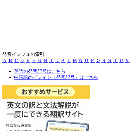
発音インフォの索引
Ａ
Ｂ
Ｃ
Ｄ
Ｅ
Ｆ
Ｇ
Ｈ
Ｉ
Ｊ
Ｋ
Ｌ
Ｍ
Ｎ
Ｏ
Ｐ
Ｑ
Ｒ
Ｓ
Ｔ
Ｕ
Ｖ
英語の発音記号はこちら
中国語のピンイン（発音記号）はこちら