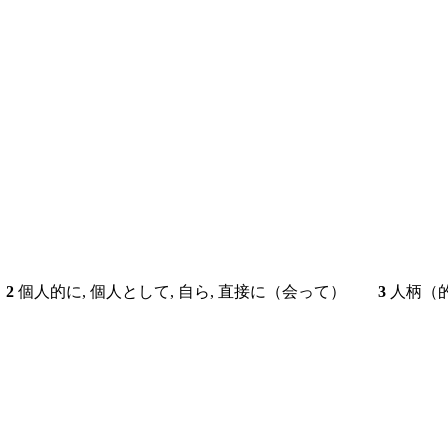
と
2
個人的に, 個人として, 自ら, 直接に（会って）
3
人柄（