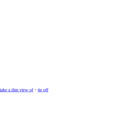
take a dim view of
・
tie off