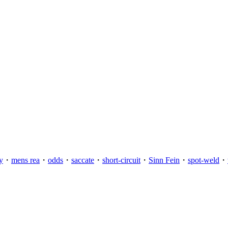
y
・
mens rea
・
odds
・
saccate
・
short-circuit
・
Sinn Fein
・
spot-weld
・