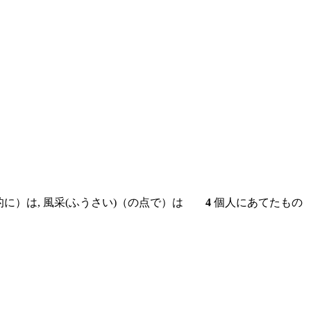
的に）は, 風采(ふうさい)（の点で）は
4
個人にあてたもの