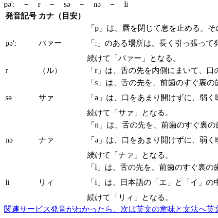
pə'ː － r － sə － nə － li
発音記号
カナ（目安）
「p」は、唇を閉じて息を止める。そ
pə'ː
パァー
「ː」のある場所は、長く引っ張って
続けて「パァー」となる。
r
（ル）
「r」は、舌の先を内側にまいて、口
「s」は、舌の先を、前歯のすぐ裏の
sə
サァ
「ə」は、口をあまり開けずに、弱く
続けて「サァ」となる。
「n」は、舌の先を、前歯のすぐ裏
nə
ナァ
「ə」は、口をあまり開けずに、弱く
続けて「ナァ」となる。
「l」は、舌の先を、前歯のすぐ裏の
li
リィ
「i」は、日本語の「エ」と「イ」の
続けて「リィ」となる。
関連サービス
発音がわかったら、次は英文の意味と文法へ
英