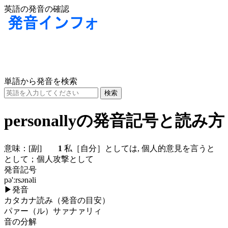
英語の発音の確認
単語から発音を検索
personallyの発音記号と読み方
意味：
[副]
1
私［自分］としては, 個人的意見を言う
として；個人攻撃として
発音記号
pə'ːrs
ə
nəli
▶
発音
カタカナ読み（発音の目安）
パァー（ル）サァナァリィ
音の分解