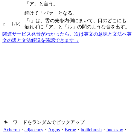
「ア」と言う。
続けて「パァ」となる。
「r」は、舌の先を内側にまいて、口のどこにも
（ル）
r
触れずに「ア」と「ル」の間のような音を出す。
関連サービス
発音がわかったら、次は英文の意味と文法へ
英
文の訳と文法解説を確認できます
→
キーワードをランダムでピックアップ
Acheron
・
adjacency
・
Argos
・
Berne
・
bottlebrush
・
bucksaw
・