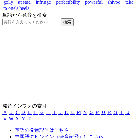
golly
・
at stud
・
infringe
・
perfectibility
・
powerful
・
shivoo
・
take
to one's heels
単語から発音を検索
発音インフォの索引
Ａ
Ｂ
Ｃ
Ｄ
Ｅ
Ｆ
Ｇ
Ｈ
Ｉ
Ｊ
Ｋ
Ｌ
Ｍ
Ｎ
Ｏ
Ｐ
Ｑ
Ｒ
Ｓ
Ｔ
Ｕ
Ｖ
Ｗ
Ｘ
Ｙ
Ｚ
英語の発音記号はこちら
中国語のピンイン（発音記号）はこちら