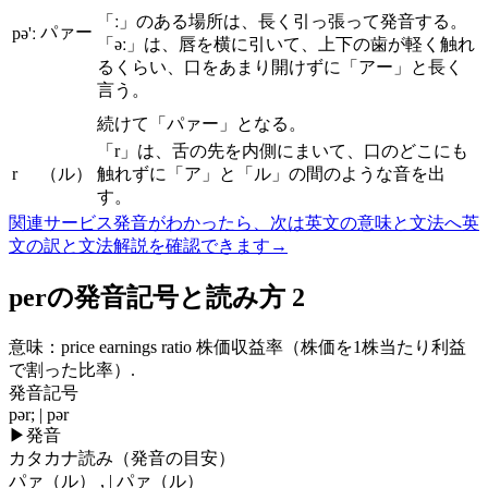
「ː」のある場所は、長く引っ張って発音する。
パァー
pə'ː
「əː」は、唇を横に引いて、上下の歯が軽く触れ
るくらい、口をあまり開けずに「アー」と長く
言う。
続けて「パァー」となる。
「r」は、舌の先を内側にまいて、口のどこにも
r
（ル）
触れずに「ア」と「ル」の間のような音を出
す。
関連サービス
発音がわかったら、次は英文の意味と文法へ
英
文の訳と文法解説を確認できます
→
perの発音記号と読み方 2
意味：
price earnings ratio 株価収益率（株価を1株当たり利益
で割った比率）.
発音記号
pər; | pər
▶
発音
カタカナ読み（発音の目安）
パァ（ル） , | パァ（ル）