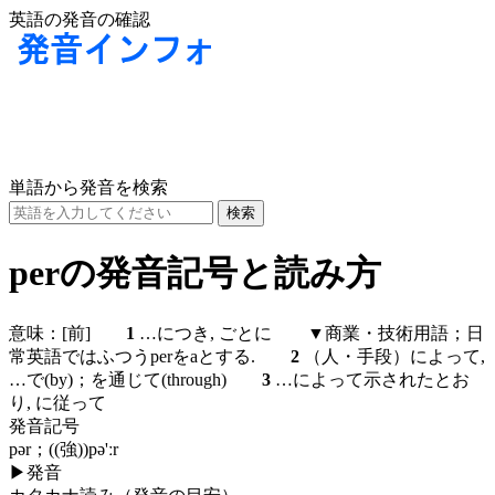
英語の発音の確認
単語から発音を検索
perの発音記号と読み方
意味：
[前]
1
…につき, ごとに ▼商業・技術用語；日
常英語ではふつうperをaとする.
2
（人・手段）によって,
…で(by)；を通じて(through)
3
…によって示されたとお
り, に従って
発音記号
pər；((強))pə'ːr
▶
発音