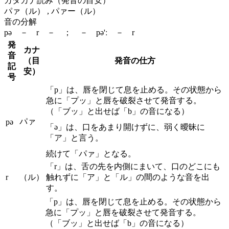
カタカナ読み（発音の目安）
パァ（ル） , パァー（ル）
音の分解
pə － r － ； － pə'ː － r
発
カナ
音
（目
発音の仕方
記
安）
号
「p」は、唇を閉じて息を止める。その状態から
急に「プッ」と唇を破裂させて発音する。
（「ブッ」と出せば「b」の音になる）
パァ
pə
「ə」は、口をあまり開けずに、弱く曖昧に
「ア」と言う。
続けて「パァ」となる。
「r」は、舌の先を内側にまいて、口のどこにも
r
（ル）
触れずに「ア」と「ル」の間のような音を出
す。
「p」は、唇を閉じて息を止める。その状態から
急に「プッ」と唇を破裂させて発音する。
（「ブッ」と出せば「b」の音になる）