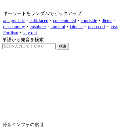
キーワードをランダムでピックアップ
antagonistic
・
bald-faced
・
concentrated
・
courtside
・
dieter
・
diseconomy
・
ensphere
・
humeral
・
jalousie
・
peasecod
・
post-
Fordism
・
stay out
単語から発音を検索
発音インフォの索引