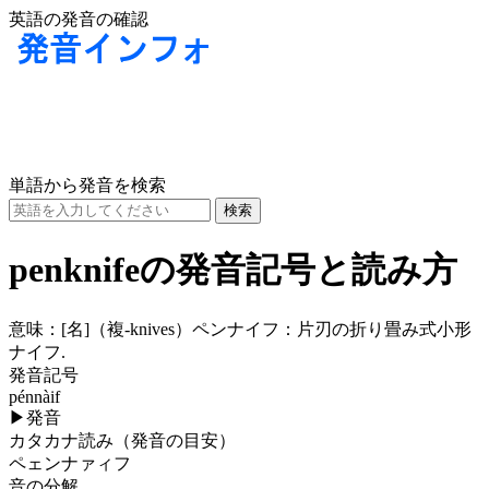
英語の発音の確認
単語から発音を検索
penknifeの発音記号と読み方
意味：
[名]
（複-knives）ペンナイフ：片刃の折り畳み式小形
ナイフ.
発音記号
pénnàif
▶
発音
カタカナ読み（発音の目安）
ペェンナァィフ
音の分解