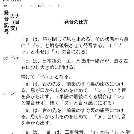
pé － n － nài － f
発
カナ
音
（目
発音の仕方
記
安）
号
「p」は、唇を閉じて息を止める。その状態から急
に「プッ」と唇を破裂させて発音する。（「ブ
ッ」と出せば「b」の音になる）
ペェ
pé
「e」は、日本語の「エ」とほぼ一緒だが、唇を左
右に少し大きめに開ける。
続けて「ペェ」となる。
「n」は、舌の先を、前歯のすぐ裏の歯茎につけ
る。息が口から出るのを止めて、「ン」という音
ン
n
を鼻から出す。（単語の最後にくる場合は「ン」
と発音せず、軽く「ヌ」と言う感じにする）
「n」は、舌の先を、前歯のすぐ裏の歯茎につけ
る。息が口から出るのを止めて、「ヌ」という音
を鼻から出す。
「a」は、「ai」は、二重母音。「a」から「i」へ滑