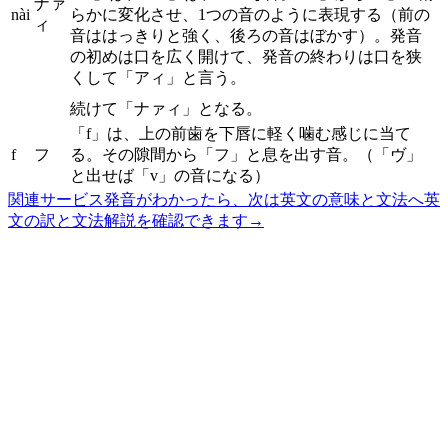
ナァ
nài
らかに変化させ、1つの音のように表現する（前の
ィ
音ははっきりと強く、後ろの音はぼかす）。発音
の初めは口を広く開けて、発音の終わりは口を狭
くして「アィ」と言う。
続けて「ナァィ」となる。
「f」は、上の前歯を下唇に軽く噛む感じに当て
f
フ
る。その隙間から「フ」と息を出す音。（「ヴ」
と出せば「v」の音になる）
関連サービス
発音がわかったら、次は英文の意味と文法へ
英
文の訳と文法解説を確認できます
→