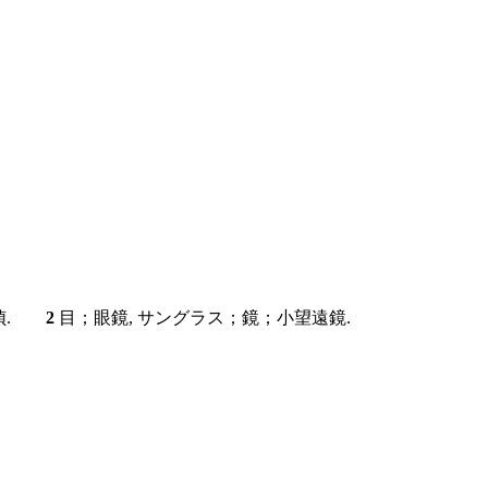
探偵.
2
目；眼鏡, サングラス；鏡；小望遠鏡.