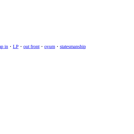
p in
・
LP
・
out front
・
ovum
・
statesmanship