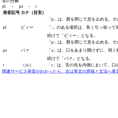
音の分解
píː － pə － r
発音記号
カナ（目安）
「p」は、唇を閉じて息を止める。そ
píː
ピィー
「ː」のある場所は、長く引っ張って
続けて「ピィー」となる。
「p」は、唇を閉じて息を止める。そ
pə
パァ
「ə」は、口をあまり開けずに、弱く
続けて「パァ」となる。
r
（ル）
「r」は、舌の先を内側にまいて、口
関連サービス
発音がわかったら、次は英文の意味と文法へ
英