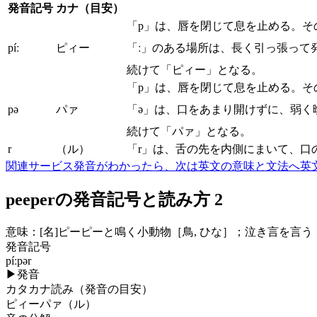
発音記号
カナ（目安）
「p」は、唇を閉じて息を止める。そ
píː
ピィー
「ː」のある場所は、長く引っ張って
続けて「ピィー」となる。
「p」は、唇を閉じて息を止める。そ
pə
パァ
「ə」は、口をあまり開けずに、弱く
続けて「パァ」となる。
r
（ル）
「r」は、舌の先を内側にまいて、口
関連サービス
発音がわかったら、次は英文の意味と文法へ
英
peeperの発音記号と読み方 2
意味：
[名]
ピーピーと鳴く小動物［鳥, ひな］；泣き言を言う
発音記号
píːpər
▶
発音
カタカナ読み（発音の目安）
ピィーパァ（ル）