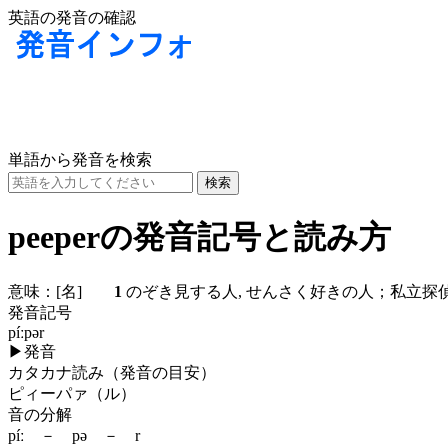
英語の発音の確認
単語から発音を検索
peeperの発音記号と読み方
意味：
[名]
1
のぞき見する人, せんさく好きの人；私立
発音記号
píːpər
▶
発音
カタカナ読み（発音の目安）
ピィーパァ（ル）
音の分解
píː － pə － r