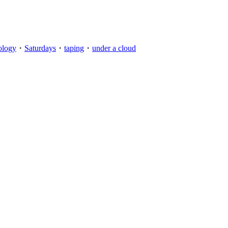
ology
・
Saturdays
・
taping
・
under a cloud