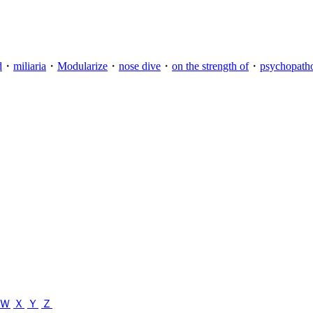
d
・
miliaria
・
Modularize
・
nose dive
・
on the strength of
・
psychopath
Ｗ
Ｘ
Ｙ
Ｚ