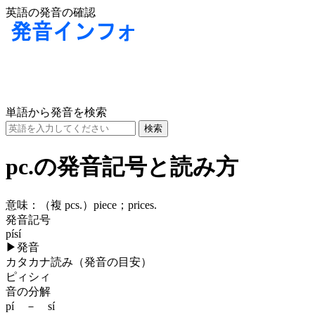
英語の発音の確認
単語から発音を検索
pc.の発音記号と読み方
意味：
（複 pcs.）piece；prices.
発音記号
písí
▶
発音
カタカナ読み（発音の目安）
ピィシィ
音の分解
pí － sí