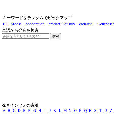
キーワードをランダムでピックアップ
Bull Moose
・
cooperation
・
cracker
・
dustily
・
endwise
・
ill-dispose
単語から発音を検索
発音インフォの索引
Ａ
Ｂ
Ｃ
Ｄ
Ｅ
Ｆ
Ｇ
Ｈ
Ｉ
Ｊ
Ｋ
Ｌ
Ｍ
Ｎ
Ｏ
Ｐ
Ｑ
Ｒ
Ｓ
Ｔ
Ｕ
Ｖ