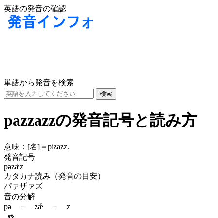
英語の発音の確認
単語から発音を検索
pazzazzの発音記号と読み方
意味：
[名]
＝pizazz.
発音記号
pəzǽz
カタカナ読み（発音の目安）
パァザァズ
音の分解
pə － zǽ － z