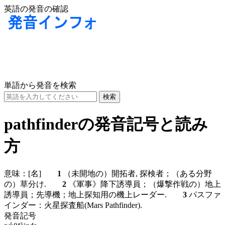
英語の発音の確認
単語から発音を検索
pathfinderの発音記号と読み
方
意味：
[名]
1
（未開地の）開拓者, 探検者；（ある分野
の）草分け.
2
《軍事》降下誘導員；（爆撃作戦の）地上
誘導員；先導機；地上探知用の機上レーダー.
3
パスファ
インダー：火星探査船(Mars Pathfinder).
発音記号