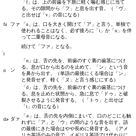
「f」は、上の前歯を下唇に軽く噛む感じに当て
る。その隙間から「フ」と息を出す音。（「ヴ」
と出せば「v」の音になる）
fa
ファ
「a」は、口を大きく開けて「ア」と言う。単独で
使われることはなく、必ず後ろに「i」か「u」を伴
って二重母音になる。
続けて「ファ」となる。
̀i
「n」は、舌の先を、前歯のすぐ裏の歯茎につけ
る。息が口から出るのを止めて、「ン」という音
ン
n
を鼻から出す。（単語の最後にくる場合は「ン」
と発音せず、軽く「ヌ」と言う感じにする）
「d」は、舌の先を、前歯のすぐ裏の歯茎につけ
る。息を止めた状態から、急に息で「ドゥ」と破
裂させるように発音する。（「トゥ」と出せば
「t」の音になる）
「ɚ」は、舌の先を内側にまいて、口のどこにも触
ダァ
dɚ
れずに「ア」と「ウ」の間のような音を出す。語
の最後にきた場合はやや長めに発音する。（アメ
リカ英語のみの音で、イギリス英語では代わりに