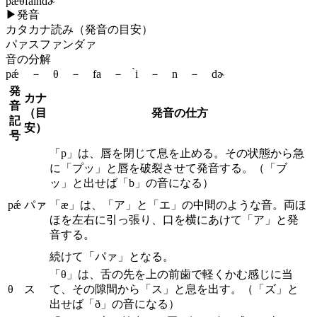
pǽθfàindɚ
▶
発音
カタカナ読み（発音の目安）
パァスファンダァ
音の分解
pǽ － θ － fa － ̀i － n － dɚ
発
カナ
音
（目
発音の仕方
記
安）
号
「p」は、唇を閉じて息を止める。その状態から急
に「プッ」と唇を破裂させて発音する。（「ブ
ッ」と出せば「b」の音になる）
pǽ
パァ
「æ」は、「ア」と「エ」の中間のような音。両ほ
ほを左右に引っ張り、口を横にあけて「ア」と発
音する。
続けて「パァ」となる。
「θ」は、舌の先を上の前歯で軽くかむ感じに当
θ
ス
て、その隙間から「ス」と息を出す。（「ズ」と
出せば「ð」の音になる）