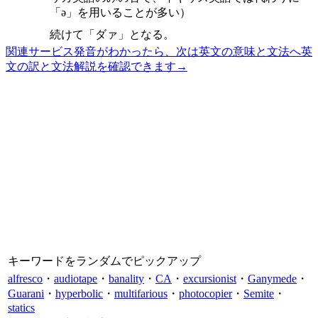
「ə」を用いることが多い）
続けて「ダァ」となる。
関連サービス
発音がわかったら、次は英文の意味と文法へ
英
文の訳と文法解説を確認できます
→
キーワードをランダムでピックアップ
alfresco
・
audiotape
・
banality
・
CA
・
excursionist
・
Ganymede
・
Guarani
・
hyperbolic
・
multifarious
・
photocopier
・
Semite
・
statics