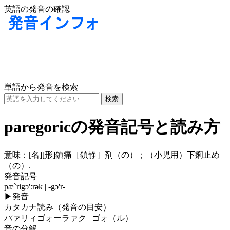
英語の発音の確認
単語から発音を検索
paregoricの発音記号と読み方
意味：
[名]
[形]
鎮痛［鎮静］剤（の）；（小児用）下痢止め
（の）.
発音記号
pæ`rigɔ'ːrək | -gɔ'r-
▶
発音
カタカナ読み（発音の目安）
パァリィゴォーラァク | ゴォ（ル）
音の分解