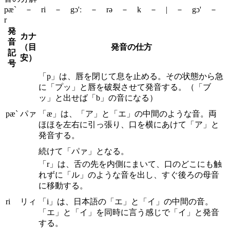
pæ` － ri － gɔ'ː － rə － k － | － gɔ' －
r
発
カナ
音
（目
発音の仕方
記
安）
号
「p」は、唇を閉じて息を止める。その状態から急
に「プッ」と唇を破裂させて発音する。（「ブ
ッ」と出せば「b」の音になる）
pæ`
パァ
「æ」は、「ア」と「エ」の中間のような音。両
ほほを左右に引っ張り、口を横にあけて「ア」と
発音する。
続けて「パァ」となる。
「r」は、舌の先を内側にまいて、口のどこにも触
れずに「ル」のような音を出し、すぐ後ろの母音
に移動する。
ri
リィ
「i」は、日本語の「エ」と「イ」の中間の音。
「エ」と「イ」を同時に言う感じで「イ」と発音
する。