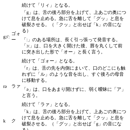
続けて「リィ」となる。
「g」は、舌の後ろ部分を上げて、上あごの奥につ
けて息を止める。急に舌を離して「グッ」と息を
破裂させる。（「クッ」と出せば「k」の音にな
る）
ゴォ
gɔ'ː
ー
「ː」のある場所は、長く引っ張って発音する。
「ɔː」は、口を大きく開けた後、唇を丸くして前
に突き出した形で「オー」と長く言う。
続けて「ゴォー」となる。
「r」は、舌の先を内側にまいて、口のどこにも触
れずに「ル」のような音を出し、すぐ後ろの母音
に移動する。
ラァ
rə
「ə」は、口をあまり開けずに、弱く曖昧に「ア」
と言う。
続けて「ラァ」となる。
「k」は、舌の後ろ部分を上げて、上あごの奥につ
けて息を止める。急に舌を離して「クッ」と息を
ク
k
破裂させる。（「グッ」と出せば「g」の音にな
る）