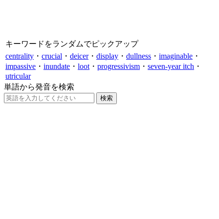
キーワードをランダムでピックアップ
centrality
・
crucial
・
deicer
・
display
・
dullness
・
imaginable
・
impassive
・
inundate
・
loot
・
progressivism
・
seven-year itch
・
utricular
単語から発音を検索