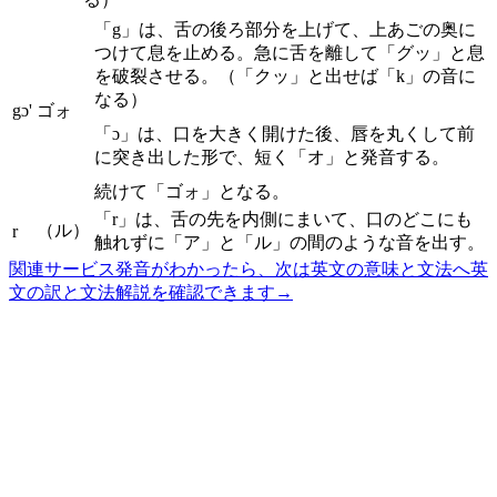
「g」は、舌の後ろ部分を上げて、上あごの奥に
つけて息を止める。急に舌を離して「グッ」と息
を破裂させる。（「クッ」と出せば「k」の音に
なる）
gɔ'
ゴォ
「ɔ」は、口を大きく開けた後、唇を丸くして前
に突き出した形で、短く「オ」と発音する。
続けて「ゴォ」となる。
「r」は、舌の先を内側にまいて、口のどこにも
（ル）
r
触れずに「ア」と「ル」の間のような音を出す。
関連サービス
発音がわかったら、次は英文の意味と文法へ
英
文の訳と文法解説を確認できます
→