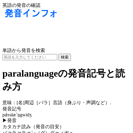
英語の発音の確認
単語から発音を検索
paralanguageの発音記号と読
み方
意味：
[名]
周辺［パラ］言語（身ぶり・声調など）.
発音記号
pǽrəlæ`ŋgwidʒ
▶
発音
カタカナ読み（発音の目安）
パァラァラァン（グ）グゥィヂュ