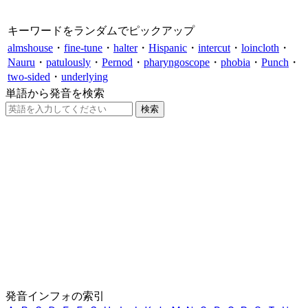
キーワードをランダムでピックアップ
almshouse
・
fine-tune
・
halter
・
Hispanic
・
intercut
・
loincloth
・
Nauru
・
patulously
・
Pernod
・
pharyngoscope
・
phobia
・
Punch
・
two-sided
・
underlying
単語から発音を検索
発音インフォの索引