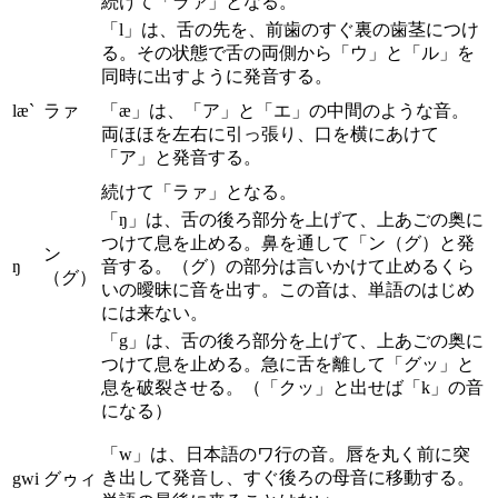
続けて「ラァ」となる。
「l」は、舌の先を、前歯のすぐ裏の歯茎につけ
る。その状態で舌の両側から「ウ」と「ル」を
同時に出すように発音する。
læ`
ラァ
「æ」は、「ア」と「エ」の中間のような音。
両ほほを左右に引っ張り、口を横にあけて
「ア」と発音する。
続けて「ラァ」となる。
「ŋ」は、舌の後ろ部分を上げて、上あごの奥に
つけて息を止める。鼻を通して「ン（グ）と発
ン
ŋ
音する。（グ）の部分は言いかけて止めるくら
（グ）
いの曖昧に音を出す。この音は、単語のはじめ
には来ない。
「g」は、舌の後ろ部分を上げて、上あごの奥に
つけて息を止める。急に舌を離して「グッ」と
息を破裂させる。（「クッ」と出せば「k」の音
になる）
「w」は、日本語のワ行の音。唇を丸く前に突
き出して発音し、すぐ後ろの母音に移動する。
gwi
グゥィ