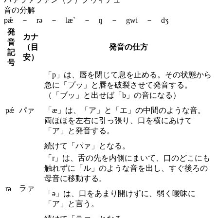
音の分解
pǽ － rə － læ` － ŋ － gwi － dʒ
発
カナ
音
（目
発音の仕方
記
安）
号
「p」は、唇を閉じて息を止める。その状態から
急に「プッ」と唇を破裂させて発音する。
（「ブッ」と出せば「b」の音になる）
pǽ
パァ
「æ」は、「ア」と「エ」の中間のような音。
両ほほを左右に引っ張り、口を横にあけて
「ア」と発音する。
続けて「パァ」となる。
「r」は、舌の先を内側にまいて、口のどこにも
触れずに「ル」のような音を出し、すぐ後ろの
母音に移動する。
ラァ
rə
「ə」は、口をあまり開けずに、弱く曖昧に
「ア」と言う。