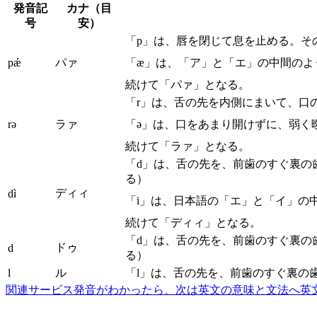
発音記
カナ（目
号
安）
「p」は、唇を閉じて息を止める。そ
pǽ
パァ
「æ」は、「ア」と「エ」の中間のよ
続けて「パァ」となる。
「r」は、舌の先を内側にまいて、口
rə
ラァ
「ə」は、口をあまり開けずに、弱く
続けて「ラァ」となる。
「d」は、舌の先を、前歯のすぐ裏の
る）
ディィ
dì
「i」は、日本語の「エ」と「イ」の
続けて「ディィ」となる。
「d」は、舌の先を、前歯のすぐ裏の
ドゥ
d
る）
l
ル
「l」は、舌の先を、前歯のすぐ裏の
関連サービス
発音がわかったら、次は英文の意味と文法へ
英