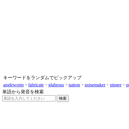
キーワードをランダムでピックアップ
angleworm
・
fabricate
・
glabrous
・
natron
・
noisemaker
・
pinger
・
p
単語から発音を検索