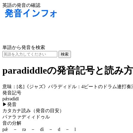
英語の発音の確認
単語から発音を検索
paradiddleの発音記号と読み
意味：
[名]
《ジャズ》パラディドル：4ビートのドラム連打奏法
発音記号
pǽrədìdl
▶
発音
カタカナ読み（発音の目安）
パァラァディィドゥル
音の分解
pǽ － rə － dì － d － l