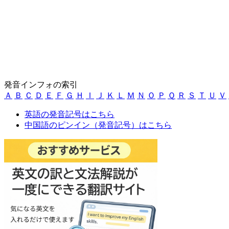
発音インフォの索引
Ａ
Ｂ
Ｃ
Ｄ
Ｅ
Ｆ
Ｇ
Ｈ
Ｉ
Ｊ
Ｋ
Ｌ
Ｍ
Ｎ
Ｏ
Ｐ
Ｑ
Ｒ
Ｓ
Ｔ
Ｕ
Ｖ
英語の発音記号はこちら
中国語のピンイン（発音記号）はこちら