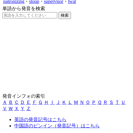
patronizing
・
stoup
・
supervisor
・
twat
単語から発音を検索
発音インフォの索引
Ａ
Ｂ
Ｃ
Ｄ
Ｅ
Ｆ
Ｇ
Ｈ
Ｉ
Ｊ
Ｋ
Ｌ
Ｍ
Ｎ
Ｏ
Ｐ
Ｑ
Ｒ
Ｓ
Ｔ
Ｕ
Ｖ
Ｗ
Ｘ
Ｙ
Ｚ
英語の発音記号はこちら
中国語のピンイン（発音記号）はこちら