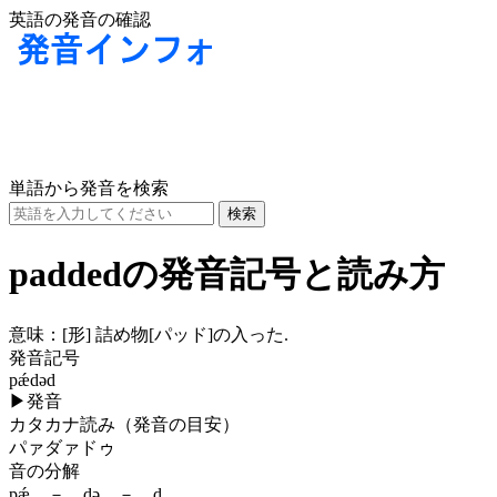
英語の発音の確認
単語から発音を検索
paddedの発音記号と読み方
意味：
[形] 詰め物[パッド]の入った.
発音記号
pǽdəd
▶
発音
カタカナ読み（発音の目安）
パァダァドゥ
音の分解
pǽ － də － d