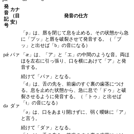
発
カナ
音
（目
発音の仕方
記
安）
号
「p」は、唇を閉じて息を止める。その状態から急
に「プッ」と唇を破裂させて発音する。（「ブ
ッ」と出せば「b」の音になる）
pǽ
パァ
「æ」は、「ア」と「エ」の中間のような音。両ほ
ほを左右に引っ張り、口を横にあけて「ア」と発
音する。
続けて「パァ」となる。
「d」は、舌の先を、前歯のすぐ裏の歯茎につけ
る。息を止めた状態から、急に息で「ドゥ」と破
裂させるように発音する。（「トゥ」と出せば
「t」の音になる）
də
ダァ
「ə」は、口をあまり開けずに、弱く曖昧に「ア」
と言う。
続けて「ダァ」となる。