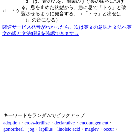
「d」は、舌の先を、前歯のすぐ裏の歯茎につけ
る。息を止めた状態から、急に息で「ドゥ」と破
ドゥ
d
裂させるように発音する。（「トゥ」と出せば
「t」の音になる）
関連サービス
発音がわかったら、次は英文の意味と文法へ
英
文の訳と文法解説を確認できます
→
キーワードをランダムでピックアップ
adoption
・
cross-fertilize
・
declarative
・
encouragement
・
gonorrheal
・
jog
・
lapillus
・
linoleic acid
・
maglev
・
occur
・