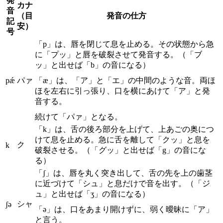
発
カナ
音
（目
発音の仕方
記
安）
号
「p」は、唇を閉じて息を止める。その状態から急
に「プッ」と唇を破裂させて発音する。（「ブ
ッ」と出せば「b」の音になる）
pǽ
パァ
「æ」は、「ア」と「エ」の中間のような音。両ほ
ほを左右に引っ張り、口を横にあけて「ア」と発
音する。
続けて「パァ」となる。
「k」は、舌の後ろ部分を上げて、上あごの奥につ
けて息を止める。急に舌を離して「クッ」と息を
ク
k
破裂させる。（「グッ」と出せば「g」の音にな
る）
「ʃ」は、唇を丸く突き出して、舌の先を上の歯茎
に近づけて「シュ」と息だけで音を出す。（「ジ
ュ」と出せば「ʒ」の音になる）
シャ
ʃə
「ə」は、口をあまり開けずに、弱く曖昧に「ア」
と言う。