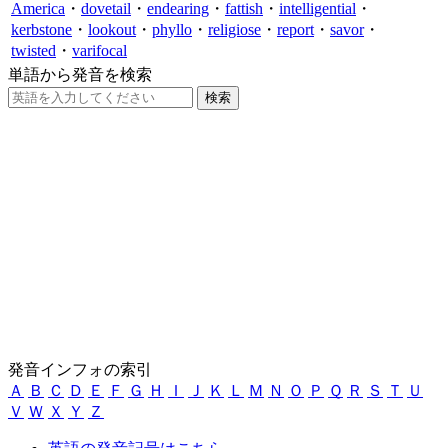
America
・
dovetail
・
endearing
・
fattish
・
intelligential
・
kerbstone
・
lookout
・
phyllo
・
religiose
・
report
・
savor
・
twisted
・
varifocal
単語から発音を検索
発音インフォの索引
Ａ
Ｂ
Ｃ
Ｄ
Ｅ
Ｆ
Ｇ
Ｈ
Ｉ
Ｊ
Ｋ
Ｌ
Ｍ
Ｎ
Ｏ
Ｐ
Ｑ
Ｒ
Ｓ
Ｔ
Ｕ
Ｖ
Ｗ
Ｘ
Ｙ
Ｚ