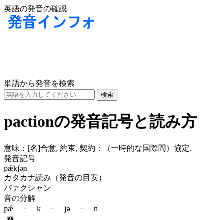
英語の発音の確認
単語から発音を検索
pactionの発音記号と読み方
意味：
[名]
合意, 約束, 契約；（一時的な国際間）協定.
発音記号
pǽkʃən
カタカナ読み（発音の目安）
パァクシャン
音の分解
pǽ － k － ʃə － n