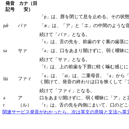
発音
カナ（目
記号
安）
「p」は、唇を閉じて息を止める。その状
pǽ
パァ
「æ」は、「ア」と「エ」の中間のような
続けて「パァ」となる。
「s」は、舌の先を、前歯のすぐ裏の歯茎
sə
サァ
「ə」は、口をあまり開けずに、弱く曖昧
続けて「サァ」となる。
「f」は、上の前歯を下唇に軽く噛む感じ
「a」は、「ai」は、二重母音。「a」か
ファィ
fài
く開けて、発音の終わりは口を狭くして「
続けて「ファィ」となる。
ə
ア
口をあまり開けずに、弱く曖昧に「ア」と
r
（ル）
「r」は、舌の先を内側にまいて、口のど
関連サービス
発音がわかったら、次は英文の意味と文法へ
英