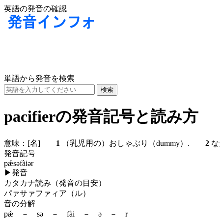
英語の発音の確認
単語から発音を検索
pacifierの発音記号と読み方
意味：
[名]
1
（乳児用の）おしゃぶり（dummy）.
2
な
発音記号
pǽsəfàiər
▶
発音
カタカナ読み（発音の目安）
パァサァファィア（ル）
音の分解
pǽ － sə － fài － ə － r