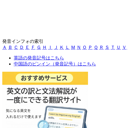
発音インフォの索引
Ａ
Ｂ
Ｃ
Ｄ
Ｅ
Ｆ
Ｇ
Ｈ
Ｉ
Ｊ
Ｋ
Ｌ
Ｍ
Ｎ
Ｏ
Ｐ
Ｑ
Ｒ
Ｓ
Ｔ
Ｕ
Ｖ
英語の発音記号はこちら
中国語のピンイン（発音記号）はこちら