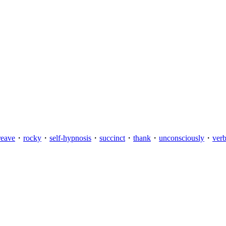
reave
・
rocky
・
self-hypnosis
・
succinct
・
thank
・
unconsciously
・
verb