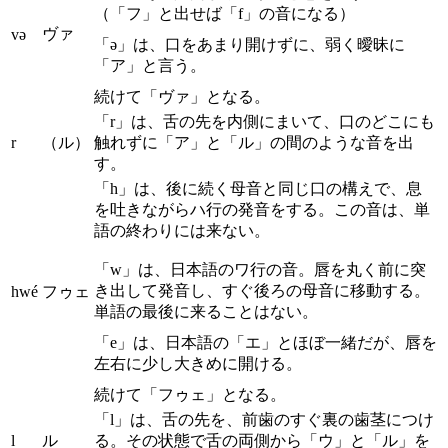
（「フ」と出せば「f」の音になる）
ヴァ
və
「ə」は、口をあまり開けずに、弱く曖昧に
「ア」と言う。
続けて「ヴァ」となる。
「r」は、舌の先を内側にまいて、口のどこにも
r
（ル）
触れずに「ア」と「ル」の間のような音を出
す。
「h」は、後に続く母音と同じ口の構えで、息
を吐きながらハ行の発音をする。この音は、単
語の終わりには来ない。
「w」は、日本語のワ行の音。唇を丸く前に突
き出して発音し、すぐ後ろの母音に移動する。
hwé
フゥェ
単語の最後に来ることはない。
「e」は、日本語の「エ」とほぼ一緒だが、唇を
左右に少し大きめに開ける。
続けて「フゥェ」となる。
「l」は、舌の先を、前歯のすぐ裏の歯茎につけ
l
ル
る。その状態で舌の両側から「ウ」と「ル」を