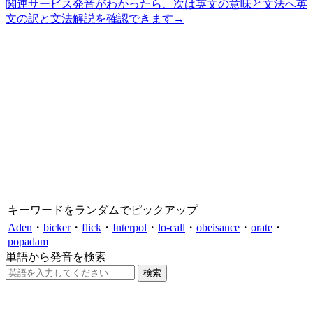
関連サービス
発音がわかったら、次は英文の意味と文法へ
英
文の訳と文法解説を確認できます
→
キーワードをランダムでピックアップ
Aden
・
bicker
・
flick
・
Interpol
・
lo-call
・
obeisance
・
orate
・
popadam
単語から発音を検索