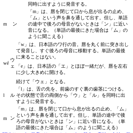
同時に出すように発音する。
「m」は、唇を閉じて口から息が出るの止め、
「ム」という声を鼻を通して出す。但し、単語
m
ン
の途中で後ろの母音がないときは「ン」に近い
音になる。（単語の最後にきた場合は「ム」の
ように聞こえる）
「w」は、日本語のワ行の音。唇を丸く前に突き出し
て発音し、すぐ後ろの母音に移動する。単語の最後
に来ることはない。
ウ
wé
ェ
「e」は、日本語の「エ」とほぼ一緒だが、唇を左右
に少し大きめに開ける。
続けて「ウェ」となる。
「l」は、舌の先を、前歯のすぐ裏の歯茎につける。
l
ル
その状態で舌の両側から「ウ」と「ル」を同時に出
すように発音する。
「m」は、唇を閉じて口から息が出るの止め、「ム」
という声を鼻を通して出す。但し、単語の途中で後
ン
m
ろの母音がないときは「ン」に近い音になる。（単
語の最後にきた場合は「ム」のように聞こえる）