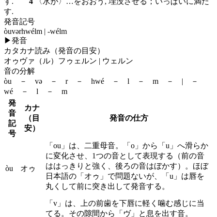
す.
4
〈水が〉…をおおう, 埋没させる；いっぱいに満た
す.
発音記号
òuvərhwélm | -wélm
▶
発音
カタカナ読み（発音の目安）
オゥヴァ（ル）フゥェルン | ウェルン
音の分解
òu － və － r － hwé － l － m － | －
wé － l － m
発
カナ
音
（目
発音の仕方
記
安）
号
「ou」は、二重母音。「o」から「u」へ滑らか
に変化させ、1つの音として表現する（前の音
ははっきりと強く、後ろの音はぼかす）。ほぼ
òu
オゥ
日本語の「オゥ」で問題ないが、「u」は唇を
丸くして前に突き出して発音する。
「v」は、上の前歯を下唇に軽く噛む感じに当
てる。その隙間から「ヴ」と息を出す音。