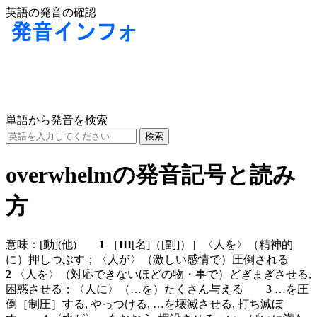
英語の発音の確認
単語から発音を検索
overwhelmの発音記号と読み
方
意味：
[動]
(他)
1
［
III
[名]
（
[副]
）］〈人を〉（精神的
に）押しつぶす；〈人が〉（激しい感情で）圧倒される
2
〈人を〉（対応できないほどの物・事で）どぎまぎさせる,
困惑させる；〈人に〉（…を）たくさん与える
3
…を圧
倒［制圧］する, やっつける, …を壊滅させる, 打ち滅ぼ