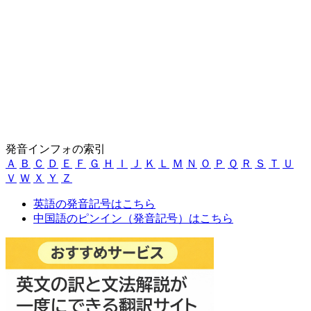
発音インフォの索引
Ａ
Ｂ
Ｃ
Ｄ
Ｅ
Ｆ
Ｇ
Ｈ
Ｉ
Ｊ
Ｋ
Ｌ
Ｍ
Ｎ
Ｏ
Ｐ
Ｑ
Ｒ
Ｓ
Ｔ
Ｕ
Ｖ
Ｗ
Ｘ
Ｙ
Ｚ
英語の発音記号はこちら
中国語のピンイン（発音記号）はこちら