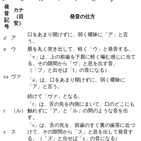
発
カナ
音
（目
発音の仕方
記
安）
号
口をあまり開けずに、弱く曖昧に「ア」と言
ア
ə'
う。
u
ウ
唇を丸く突き出して、軽く「ウ」と発音する。
「v」は、上の前歯を下唇に軽く噛む感じに当て
る。その隙間から「ヴ」と息を出す音。
（「フ」と出せば「f」の音になる）
ヴァ
və
「ə」は、口をあまり開けずに、弱く曖昧に
「ア」と言う。
続けて「ヴァ」となる。
「r」は、舌の先を内側にまいて、口のどこにも
r
（ル）
触れずに「ア」と「ル」の間のような音を出
す。
「s」は、舌の先を、前歯のすぐ裏の歯茎に近づ
s
ス
けて、その隙間から「ス」と息を出して発音す
る。（「ズ」と出せば「z」の音になる）