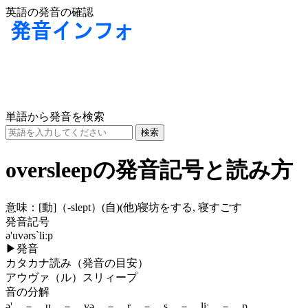
英語の発音の確認
単語から発音を検索
oversleepの発音記号と読み方
意味：
[動]
（-slept）
(自)
(他)
寝坊をする, 寝すごす
発音記号
ə'uvərs`liːp
▶
発音
カタカナ読み（発音の目安）
アウヴァ（ル）スリィープ
音の分解
ə' － u － və － r － s － liː － p