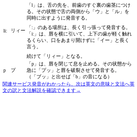
「l」は、舌の先を、前歯のすぐ裏の歯茎につけ
る。その状態で舌の両側から「ウ」と「ル」を
同時に出すように発音する。
「ː」のある場所は、長く引っ張って発音する。
リィー
liː
「iː」は、唇を横に引いて、上下の歯が軽く触れ
るくらい、口をあまり開けずに「イー」と長く
言う。
続けて「リィー」となる。
「p」は、唇を閉じて息を止める。その状態から
p
プ
急に「プッ」と唇を破裂させて発音する。
（「ブッ」と出せば「b」の音になる）
関連サービス
発音がわかったら、次は英文の意味と文法へ
英
文の訳と文法解説を確認できます
→