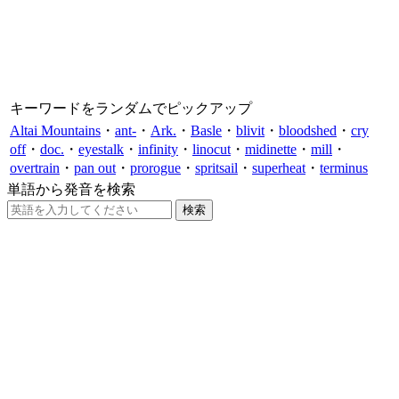
キーワードをランダムでピックアップ
Altai Mountains
・
ant-
・
Ark.
・
Basle
・
blivit
・
bloodshed
・
cry
off
・
doc.
・
eyestalk
・
infinity
・
linocut
・
midinette
・
mill
・
overtrain
・
pan out
・
prorogue
・
spritsail
・
superheat
・
terminus
単語から発音を検索