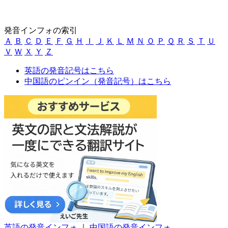
発音インフォの索引
Ａ
Ｂ
Ｃ
Ｄ
Ｅ
Ｆ
Ｇ
Ｈ
Ｉ
Ｊ
Ｋ
Ｌ
Ｍ
Ｎ
Ｏ
Ｐ
Ｑ
Ｒ
Ｓ
Ｔ
Ｕ
Ｖ
Ｗ
Ｘ
Ｙ
Ｚ
英語の発音記号はこちら
中国語のピンイン（発音記号）はこちら
英語の発音インフォ
｜
中国語の発音インフォ