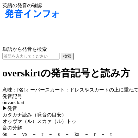
英語の発音の確認
単語から発音を検索
overskirtの発音記号と読み方
意味：
[名]
オーバースカート：ドレスやスカートの上に重ねて
発音記号
óuvərs`kərt
▶
発音
カタカナ読み（発音の目安）
オゥヴァ（ル）スカァ（ル）トゥ
音の分解
óu － və － r － s － kə － r － t