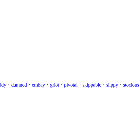
ddy
・
damned
・
embay
・
griot
・
pivotal
・
skippable
・
slippy
・
stocious