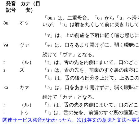
発音
カナ（目
記号
安）
「ou」は、二重母音。「o」から「u」へ
オゥ
óu
いが、「u」は唇を丸くして前に突き出し
「v」は、上の前歯を下唇に軽く噛む感じ
və
ヴァ
「ə」は、口をあまり開けずに、弱く曖昧
続けて「ヴァ」となる。
r
（ル）
「r」は、舌の先を内側にまいて、口のど
s
ス
「s」は、舌の先を、前歯のすぐ裏の歯茎
「k」は、舌の後ろ部分を上げて、上あご
kə
カァ
「ə」は、口をあまり開けずに、弱く曖昧
続けて「カァ」となる。
r
（ル）
「r」は、舌の先を内側にまいて、口のど
t
トゥ
「t」は、舌の先を、前歯のすぐ裏の歯茎
関連サービス
発音がわかったら、次は英文の意味と文法へ
英