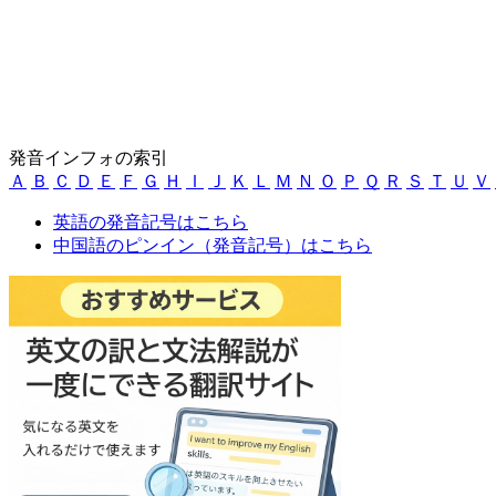
発音インフォの索引
Ａ
Ｂ
Ｃ
Ｄ
Ｅ
Ｆ
Ｇ
Ｈ
Ｉ
Ｊ
Ｋ
Ｌ
Ｍ
Ｎ
Ｏ
Ｐ
Ｑ
Ｒ
Ｓ
Ｔ
Ｕ
Ｖ
英語の発音記号はこちら
中国語のピンイン（発音記号）はこちら