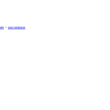
ate
・
uncommon