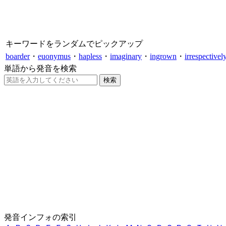
キーワードをランダムでピックアップ
boarder
・
euonymus
・
hapless
・
imaginary
・
ingrown
・
irrespectivel
単語から発音を検索
発音インフォの索引