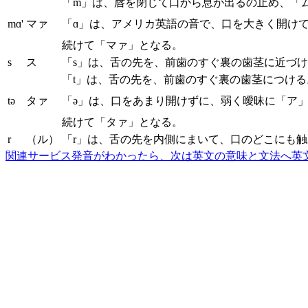
「m」は、唇を閉じて口から息が出るの止め、「
mɑ'
マァ
「ɑ」は、アメリカ英語の音で、口を大きく開け
続けて「マァ」となる。
s
ス
「s」は、舌の先を、前歯のすぐ裏の歯茎に近づ
「t」は、舌の先を、前歯のすぐ裏の歯茎につけ
tə
タァ
「ə」は、口をあまり開けずに、弱く曖昧に「ア
続けて「タァ」となる。
r
（ル）
「r」は、舌の先を内側にまいて、口のどこにも
関連サービス
発音がわかったら、次は英文の意味と文法へ
英