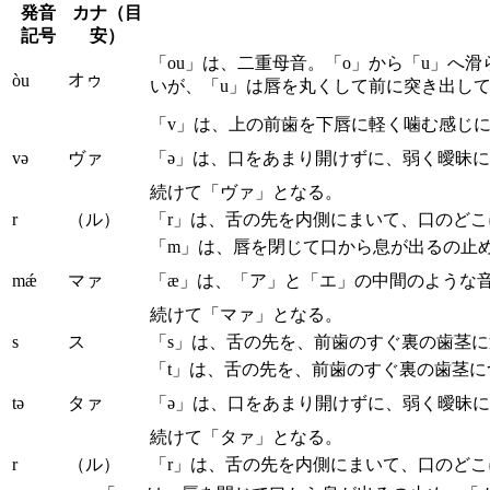
発音
カナ（目
記号
安）
「ou」は、二重母音。「o」から「u」へ
オゥ
òu
いが、「u」は唇を丸くして前に突き出し
「v」は、上の前歯を下唇に軽く噛む感じ
və
ヴァ
「ə」は、口をあまり開けずに、弱く曖昧
続けて「ヴァ」となる。
r
（ル）
「r」は、舌の先を内側にまいて、口のど
「m」は、唇を閉じて口から息が出るの止
mǽ
マァ
「æ」は、「ア」と「エ」の中間のような
続けて「マァ」となる。
s
ス
「s」は、舌の先を、前歯のすぐ裏の歯茎
「t」は、舌の先を、前歯のすぐ裏の歯茎
tə
タァ
「ə」は、口をあまり開けずに、弱く曖昧
続けて「タァ」となる。
r
（ル）
「r」は、舌の先を内側にまいて、口のど