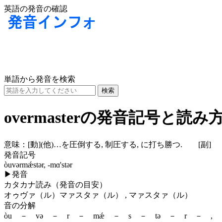
英語の発音の確認
単語から発音を検索
overmasterの発音記号と読み
意味：
[動]
(他)
…を圧倒する, 制圧する, に打ち勝つ.
[副]
発音記号
òuvərmǽstər, -mɑ'stər
▶
発音
カタカナ読み（発音の目安）
オゥヴァ（ル）マァスタァ（ル） , マァスタァ（ル）
音の分解
òu － və － r － mǽ － s － tə － r － ,