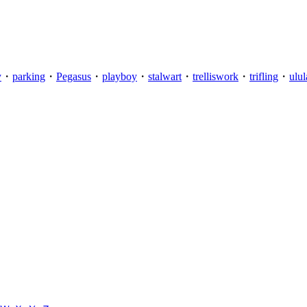
y
・
parking
・
Pegasus
・
playboy
・
stalwart
・
trelliswork
・
trifling
・
ulul