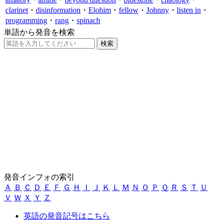
clarinet
・
disinformation
・
Elohim
・
fellow
・
Johnny
・
listen in
・
programming
・
rang
・
spinach
単語から発音を検索
発音インフォの索引
Ａ
Ｂ
Ｃ
Ｄ
Ｅ
Ｆ
Ｇ
Ｈ
Ｉ
Ｊ
Ｋ
Ｌ
Ｍ
Ｎ
Ｏ
Ｐ
Ｑ
Ｒ
Ｓ
Ｔ
Ｕ
Ｖ
Ｗ
Ｘ
Ｙ
Ｚ
英語の発音記号はこちら