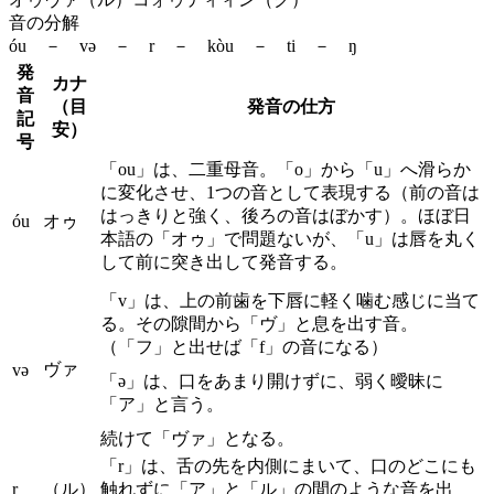
音の分解
óu － və － r － kòu － ti － ŋ
発
カナ
音
（目
発音の仕方
記
安）
号
「ou」は、二重母音。「o」から「u」へ滑らか
に変化させ、1つの音として表現する（前の音は
はっきりと強く、後ろの音はぼかす）。ほぼ日
óu
オゥ
本語の「オゥ」で問題ないが、「u」は唇を丸く
して前に突き出して発音する。
「v」は、上の前歯を下唇に軽く噛む感じに当て
る。その隙間から「ヴ」と息を出す音。
（「フ」と出せば「f」の音になる）
ヴァ
və
「ə」は、口をあまり開けずに、弱く曖昧に
「ア」と言う。
続けて「ヴァ」となる。
「r」は、舌の先を内側にまいて、口のどこにも
r
（ル）
触れずに「ア」と「ル」の間のような音を出