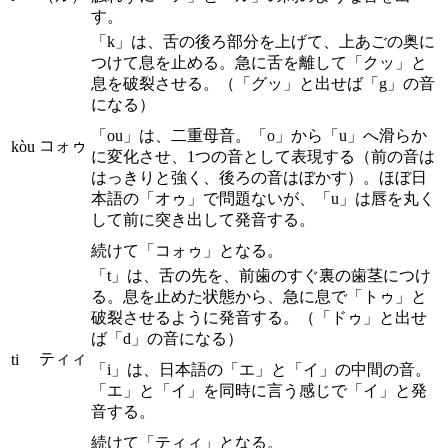
す。
「k」は、舌の後ろ部分を上げて、上あごの奥に
つけて息を止める。急に舌を離して「クッ」と
息を破裂させる。（「グッ」と出せば「g」の音
になる）
「ou」は、二重母音。「o」から「u」へ滑らか
コォゥ
kòu
に変化させ、1つの音として表現する（前の音は
はっきりと強く、後ろの音はぼかす）。ほぼ日
本語の「オゥ」で問題ないが、「u」は唇を丸く
して前に突き出して発音する。
続けて「コォゥ」となる。
「t」は、舌の先を、前歯のすぐ裏の歯茎につけ
る。息を止めた状態から、急に息で「トゥ」と
破裂させるように発音する。（「ドゥ」と出せ
ば「d」の音になる）
ティィ
ti
「i」は、日本語の「エ」と「イ」の中間の音。
「エ」と「イ」を同時に言う感じで「イ」と発
音する。
続けて「ティィ」となる。