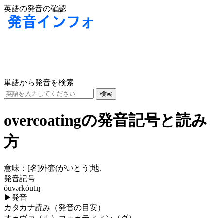
英語の発音の確認
単語から発音を検索
overcoatingの発音記号と読み
方
意味：
[名]
外套(がいとう)地.
発音記号
óuvərkòutiŋ
▶
発音
カタカナ読み（発音の目安）
オゥヴァ（ル）コォゥティィン（グ）