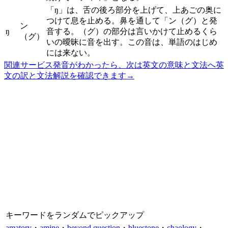
「ŋ」は、舌の後ろ部分を上げて、上あごの奥に
つけて息を止める。鼻を通して「ン（グ）と発
ン
ŋ
音する。（グ）の部分は言いかけて止めるくら
（グ）
いの曖昧に音を出す。この音は、単語のはじめ
には来ない。
関連サービス
発音がわかったら、次は英文の意味と文法へ
英
文の訳と文法解説を確認できます
→
キーワードをランダムでピックアップ
amatory
・
amine
・
beyond question
・
bluestone
・
chaology
・