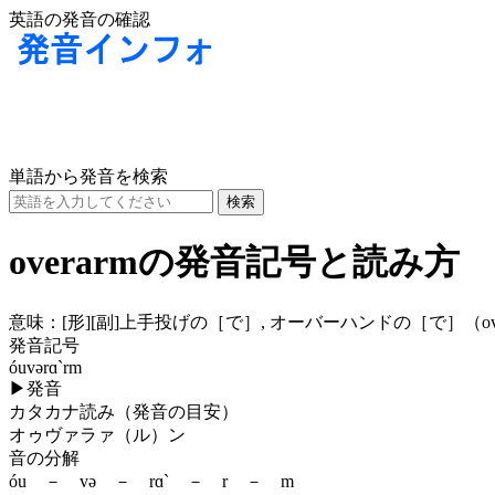
英語の発音の確認
単語から発音を検索
overarmの発音記号と読み方
意味：
[形]
[副]
上手投げの［で］, オーバーハンドの［で］（over
発音記号
óuvərɑ`rm
▶
発音
カタカナ読み（発音の目安）
オゥヴァラァ（ル）ン
音の分解
óu － və － rɑ` － r － m