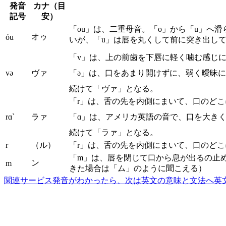
発音
カナ（目
記号
安）
「ou」は、二重母音。「o」から「u」へ
オゥ
óu
いが、「u」は唇を丸くして前に突き出し
「v」は、上の前歯を下唇に軽く噛む感じ
və
ヴァ
「ə」は、口をあまり開けずに、弱く曖昧
続けて「ヴァ」となる。
「r」は、舌の先を内側にまいて、口のど
rɑ`
ラァ
「ɑ」は、アメリカ英語の音で、口を大き
続けて「ラァ」となる。
r
（ル）
「r」は、舌の先を内側にまいて、口のど
「m」は、唇を閉じて口から息が出るの止
ン
m
きた場合は「ム」のように聞こえる）
関連サービス
発音がわかったら、次は英文の意味と文法へ
英