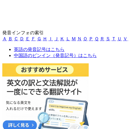
発音インフォの索引
Ａ
Ｂ
Ｃ
Ｄ
Ｅ
Ｆ
Ｇ
Ｈ
Ｉ
Ｊ
Ｋ
Ｌ
Ｍ
Ｎ
Ｏ
Ｐ
Ｑ
Ｒ
Ｓ
Ｔ
Ｕ
Ｖ
英語の発音記号はこちら
中国語のピンイン（発音記号）はこちら