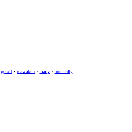
・
go off
・
reawaken
・
toady
・
unusually