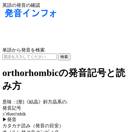
英語の発音の確認
単語から発音を検索
orthorhombicの発音記号と読
み方
意味：
[形]
《結晶》斜方晶系の.
発音記号
ɔ`rθərɑ'mbik
▶
発音
カタカナ読み（発音の目安）
オ（ル）サァラァンビィク