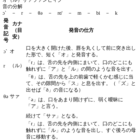
音の分解
ɔ` － r － θə － rɑ' － m － bi － k
発
カナ
音
（目
発音の仕方
記
安）
号
口を大きく開けた後、唇を丸くして前に突き出し
オ
ɔ`
た形で、短く「オ」と発音する。
「r」は、舌の先を内側にまいて、口のどこにも
（ル）
r
触れずに「ア」と「ル」の間のような音を出す。
「θ」は、舌の先を上の前歯で軽くかむ感じに当
て、その隙間から「ス」と息を出す。（「ズ」と
出せば「ð」の音になる）
サァ
θə
「ə」は、口をあまり開けずに、弱く曖昧に
「ア」と言う。
続けて「サァ」となる。
「r」は、舌の先を内側にまいて、口のどこにも
触れずに「ル」のような音を出し、すぐ後ろの母
音に移動する。