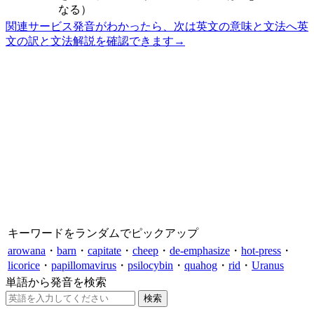
なる）
関連サービス
発音がわかったら、次は英文の意味と文法へ
英
文の訳と文法解説を確認できます
→
キーワードをランダムでピックアップ
arowana
・
barn
・
capitate
・
cheep
・
de-emphasize
・
hot-press
・
licorice
・
papillomavirus
・
psilocybin
・
quahog
・
rid
・
Uranus
単語から発音を検索