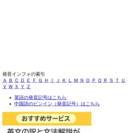
発音インフォの索引
Ａ
Ｂ
Ｃ
Ｄ
Ｅ
Ｆ
Ｇ
Ｈ
Ｉ
Ｊ
Ｋ
Ｌ
Ｍ
Ｎ
Ｏ
Ｐ
Ｑ
Ｒ
Ｓ
Ｔ
Ｕ
Ｖ
Ｗ
Ｘ
Ｙ
Ｚ
英語の発音記号はこちら
中国語のピンイン（発音記号）はこちら