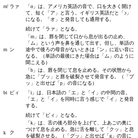
rɑ'
ラァ
「ɑ」は、アメリカ英語の音で、口を大きく開け
て、短く「ア」と言う。イギリス英語だと「ɔ」
になる。「オ」と発音しても通用する。
続けて「ラァ」となる。
「m」は、唇を閉じて口から息が出るの止め、
「ム」という声を鼻を通して出す。但し、単語の
m
ン
途中で後ろの母音がないときは「ン」に近い音に
なる。（単語の最後にきた場合は「ム」のように
聞こえる）
「b」は、唇を閉じて息を止める。その状態から
急に「ブッ」と唇を破裂させて発音する。（「プ
ッ」と出せば「p」の音になる）
bi
ビィ
「i」は、日本語の「エ」と「イ」の中間の音。
「エ」と「イ」を同時に言う感じで「イ」と発音
する。
続けて「ビィ」となる。
「k」は、舌の後ろ部分を上げて、上あごの奥に
つけて息を止める。急に舌を離して「クッ」と息
ク
k
を破裂させる。（「グッ」と出せば「g」の音に