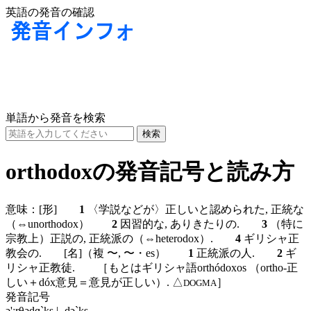
英語の発音の確認
単語から発音を検索
orthodoxの発音記号と読み方
意味：
[形]
1
〈学説などが〉正しいと認められた, 正統な
（⇔unorthodox）
2
因習的な, ありきたりの.
3
（特に
宗教上）正説の, 正統派の（⇔heterodox）.
4
ギリシャ正
教会の.
[名]
（複 〜, 〜・es）
1
正統派の人.
2
ギ
リシャ正教徒. ［もとはギリシャ語orthódoxos （ortho-正
しい＋dóx意見＝意見が正しい）. △
］
DOGMA
発音記号
ɔ'ːrθədɑ`ks | -dɔ`ks