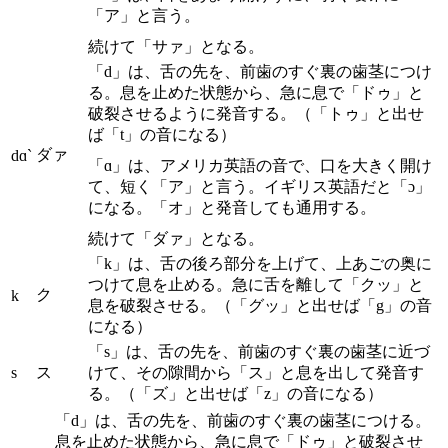
「ア」と言う。
続けて「サァ」となる。
「d」は、舌の先を、前歯のすぐ裏の歯茎につけ
る。息を止めた状態から、急に息で「ドゥ」と
破裂させるように発音する。（「トゥ」と出せ
ば「t」の音になる）
ダァ
dɑ`
「ɑ」は、アメリカ英語の音で、口を大きく開け
て、短く「ア」と言う。イギリス英語だと「ɔ」
になる。「オ」と発音しても通用する。
続けて「ダァ」となる。
「k」は、舌の後ろ部分を上げて、上あごの奥に
つけて息を止める。急に舌を離して「クッ」と
ク
k
息を破裂させる。（「グッ」と出せば「g」の音
になる）
「s」は、舌の先を、前歯のすぐ裏の歯茎に近づ
s
ス
けて、その隙間から「ス」と息を出して発音す
る。（「ズ」と出せば「z」の音になる）
「d」は、舌の先を、前歯のすぐ裏の歯茎につける。
息を止めた状態から、急に息で「ドゥ」と破裂させ