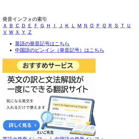
発音インフォの索引
Ａ
Ｂ
Ｃ
Ｄ
Ｅ
Ｆ
Ｇ
Ｈ
Ｉ
Ｊ
Ｋ
Ｌ
Ｍ
Ｎ
Ｏ
Ｐ
Ｑ
Ｒ
Ｓ
Ｔ
Ｕ
Ｖ
Ｗ
Ｘ
Ｙ
Ｚ
英語の発音記号はこちら
中国語のピンイン（発音記号）はこちら