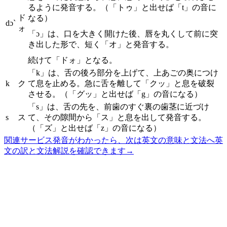
るように発音する。（「トゥ」と出せば「t」の音に
ド
なる）
dɔ`
ォ
「ɔ」は、口を大きく開けた後、唇を丸くして前に突
き出した形で、短く「オ」と発音する。
続けて「ドォ」となる。
「k」は、舌の後ろ部分を上げて、上あごの奥につけ
k
ク
て息を止める。急に舌を離して「クッ」と息を破裂
させる。（「グッ」と出せば「g」の音になる）
「s」は、舌の先を、前歯のすぐ裏の歯茎に近づけ
s
ス
て、その隙間から「ス」と息を出して発音する。
（「ズ」と出せば「z」の音になる）
関連サービス
発音がわかったら、次は英文の意味と文法へ
英
文の訳と文法解説を確認できます
→