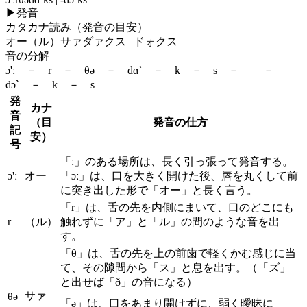
▶
発音
カタカナ読み（発音の目安）
オー（ル）サァダァクス | ドォクス
音の分解
ɔ'ː － r － θə － dɑ` － k － s － | －
dɔ` － k － s
発
カナ
音
（目
発音の仕方
記
安）
号
「ː」のある場所は、長く引っ張って発音する。
ɔ'ː
オー
「ɔː」は、口を大きく開けた後、唇を丸くして前
に突き出した形で「オー」と長く言う。
「r」は、舌の先を内側にまいて、口のどこにも
r
（ル）
触れずに「ア」と「ル」の間のような音を出
す。
「θ」は、舌の先を上の前歯で軽くかむ感じに当
て、その隙間から「ス」と息を出す。（「ズ」
と出せば「ð」の音になる）
サァ
θə
「ə」は、口をあまり開けずに、弱く曖昧に