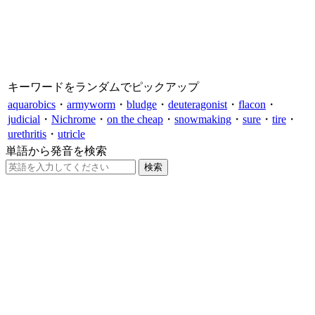
キーワードをランダムでピックアップ
aquarobics
・
armyworm
・
bludge
・
deuteragonist
・
flacon
・
judicial
・
Nichrome
・
on the cheap
・
snowmaking
・
sure
・
tire
・
urethritis
・
utricle
単語から発音を検索