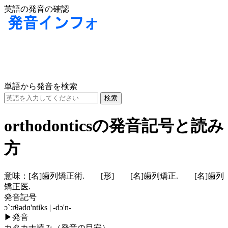
英語の発音の確認
単語から発音を検索
orthodonticsの発音記号と読み
方
意味：
[名]
歯列矯正術.
[形]
[名]
歯列矯正.
[名]
歯列
矯正医.
発音記号
ɔ`ːrθədɑ'ntiks | -dɔ'n-
▶
発音
カタカナ読み（発音の目安）