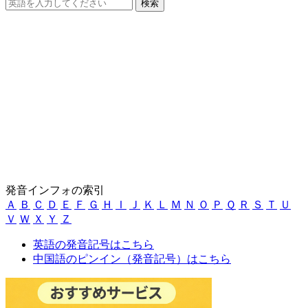
発音インフォの索引
Ａ
Ｂ
Ｃ
Ｄ
Ｅ
Ｆ
Ｇ
Ｈ
Ｉ
Ｊ
Ｋ
Ｌ
Ｍ
Ｎ
Ｏ
Ｐ
Ｑ
Ｒ
Ｓ
Ｔ
Ｕ
Ｖ
Ｗ
Ｘ
Ｙ
Ｚ
英語の発音記号はこちら
中国語のピンイン（発音記号）はこちら