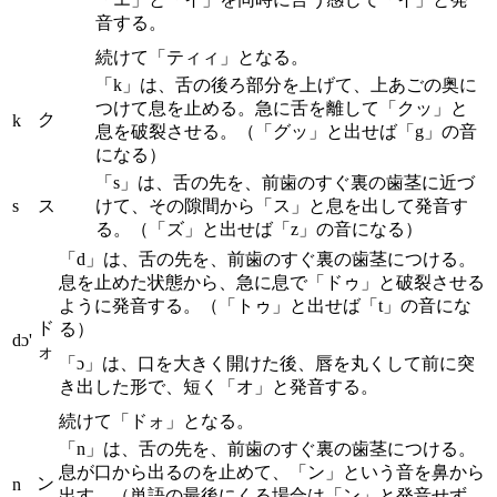
音する。
続けて「ティィ」となる。
「k」は、舌の後ろ部分を上げて、上あごの奥に
つけて息を止める。急に舌を離して「クッ」と
ク
k
息を破裂させる。（「グッ」と出せば「g」の音
になる）
「s」は、舌の先を、前歯のすぐ裏の歯茎に近づ
s
ス
けて、その隙間から「ス」と息を出して発音す
る。（「ズ」と出せば「z」の音になる）
「d」は、舌の先を、前歯のすぐ裏の歯茎につける。
息を止めた状態から、急に息で「ドゥ」と破裂させる
ように発音する。（「トゥ」と出せば「t」の音にな
ド
る）
dɔ'
ォ
「ɔ」は、口を大きく開けた後、唇を丸くして前に突
き出した形で、短く「オ」と発音する。
続けて「ドォ」となる。
「n」は、舌の先を、前歯のすぐ裏の歯茎につける。
息が口から出るのを止めて、「ン」という音を鼻から
ン
n
出す。（単語の最後にくる場合は「ン」と発音せず、