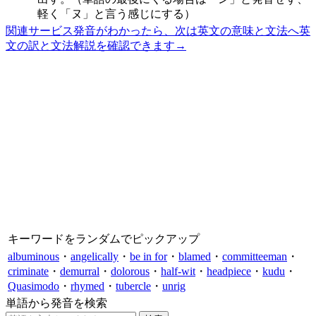
軽く「ヌ」と言う感じにする）
関連サービス
発音がわかったら、次は英文の意味と文法へ
英
文の訳と文法解説を確認できます
→
キーワードをランダムでピックアップ
albuminous
・
angelically
・
be in for
・
blamed
・
committeeman
・
criminate
・
demurral
・
dolorous
・
half-wit
・
headpiece
・
kudu
・
Quasimodo
・
rhymed
・
tubercle
・
unrig
単語から発音を検索