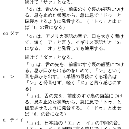
続けて「サァ」となる。
「d」は、舌の先を、前歯のすぐ裏の歯茎につけ
る。息を止めた状態から、急に息で「ドゥ」と
破裂させるように発音する。（「トゥ」と出せ
ば「t」の音になる）
ダァ
dɑ'
「ɑ」は、アメリカ英語の音で、口を大きく開け
て、短く「ア」と言う。イギリス英語だと「ɔ」
になる。「オ」と発音しても通用する。
続けて「ダァ」となる。
「n」は、舌の先を、前歯のすぐ裏の歯茎につけ
る。息が口から出るのを止めて、「ン」という
n
ン
音を鼻から出す。（単語の最後にくる場合は
「ン」と発音せず、軽く「ヌ」と言う感じにす
る）
「t」は、舌の先を、前歯のすぐ裏の歯茎につけ
る。息を止めた状態から、急に息で「トゥ」と
破裂させるように発音する。（「ドゥ」と出せ
ば「d」の音になる）
ティィ
ti
「i」は、日本語の「エ」と「イ」の中間の音。
「エ」と「イ」を同時に言う感じで「イ」と発