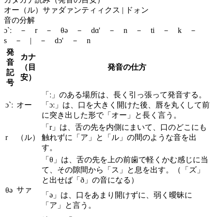
オー（ル）サァダァンティィクス | ドォン
音の分解
ɔ`ː － r － θə － dɑ' － n － ti － k －
s － | － dɔ' － n
発
カナ
音
（目
発音の仕方
記
安）
号
「ː」のある場所は、長く引っ張って発音する。
ɔ`ː
オー
「ɔː」は、口を大きく開けた後、唇を丸くして前
に突き出した形で「オー」と長く言う。
「r」は、舌の先を内側にまいて、口のどこにも
r
（ル）
触れずに「ア」と「ル」の間のような音を出
す。
「θ」は、舌の先を上の前歯で軽くかむ感じに当
て、その隙間から「ス」と息を出す。（「ズ」
と出せば「ð」の音になる）
サァ
θə
「ə」は、口をあまり開けずに、弱く曖昧に
「ア」と言う。