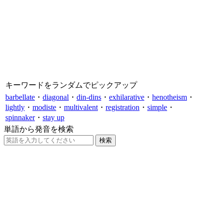
キーワードをランダムでピックアップ
barbellate
・
diagonal
・
din-dins
・
exhilarative
・
henotheism
・
lightly
・
modiste
・
multivalent
・
registration
・
simple
・
spinnaker
・
stay up
単語から発音を検索