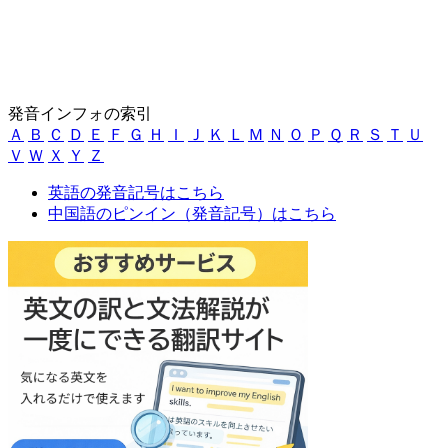
発音インフォの索引
Ａ
Ｂ
Ｃ
Ｄ
Ｅ
Ｆ
Ｇ
Ｈ
Ｉ
Ｊ
Ｋ
Ｌ
Ｍ
Ｎ
Ｏ
Ｐ
Ｑ
Ｒ
Ｓ
Ｔ
Ｕ
Ｖ
Ｗ
Ｘ
Ｙ
Ｚ
英語の発音記号はこちら
中国語のピンイン（発音記号）はこちら