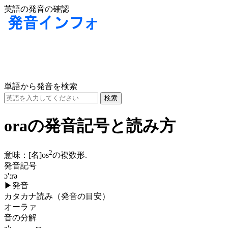
英語の発音の確認
単語から発音を検索
oraの発音記号と読み方
2
意味：
[名]
os
の複数形.
発音記号
ɔ'ːrə
▶
発音
カタカナ読み（発音の目安）
オーラァ
音の分解