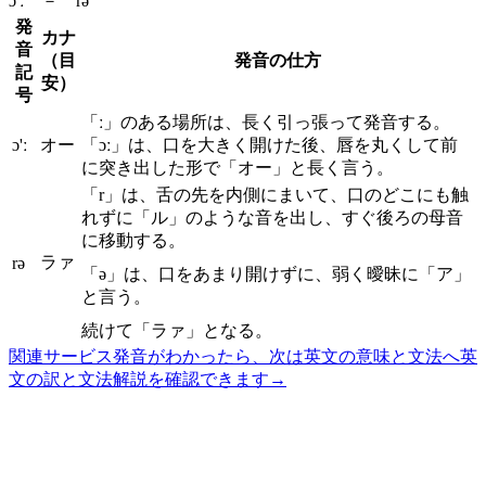
ɔ'ː － rə
発
カナ
音
（目
発音の仕方
記
安）
号
「ː」のある場所は、長く引っ張って発音する。
ɔ'ː
オー
「ɔː」は、口を大きく開けた後、唇を丸くして前
に突き出した形で「オー」と長く言う。
「r」は、舌の先を内側にまいて、口のどこにも触
れずに「ル」のような音を出し、すぐ後ろの母音
に移動する。
ラァ
rə
「ə」は、口をあまり開けずに、弱く曖昧に「ア」
と言う。
続けて「ラァ」となる。
関連サービス
発音がわかったら、次は英文の意味と文法へ
英
文の訳と文法解説を確認できます
→