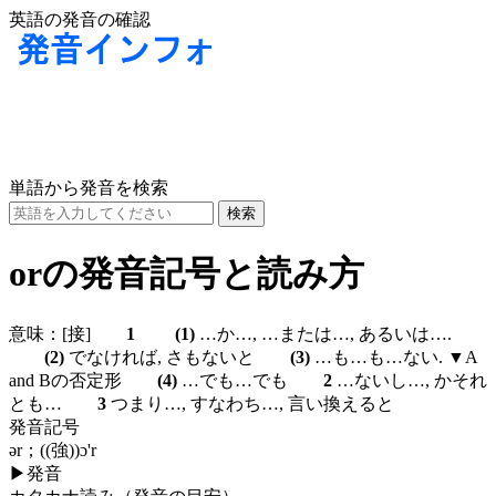
英語の発音の確認
単語から発音を検索
orの発音記号と読み方
意味：
[接]
1
(1)
…か…, …または…, あるいは….
(2)
でなければ, さもないと
(3)
…も…も…ない. ▼A
and Bの否定形
(4)
…でも…でも
2
…ないし…, かそれ
とも…
3
つまり…, すなわち…, 言い換えると
発音記号
ər；((強))ɔ'r
▶
発音