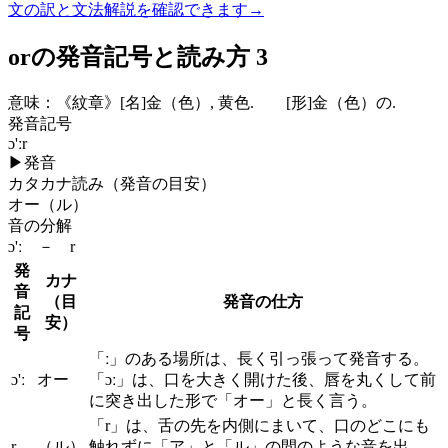
文の訳と文法解説を確認できます
→
orの発音記号と読み方 3
意味：
《紋章》
[名]
金（色）, 黄色.
[形]
金（色）の.
発音記号
ɔ'ːr
▶
発音
カタカナ読み（発音の目安）
オー（ル）
音の分解
ɔ'ː － r
発
カナ
音
（目
発音の仕方
記
安）
号
「ː」のある場所は、長く引っ張って発音する。
ɔ'ː
オー
「ɔː」は、口を大きく開けた後、唇を丸くして前
に突き出した形で「オー」と長く言う。
「r」は、舌の先を内側にまいて、口のどこにも
r
（ル）
触れずに「ア」と「ル」の間のような音を出