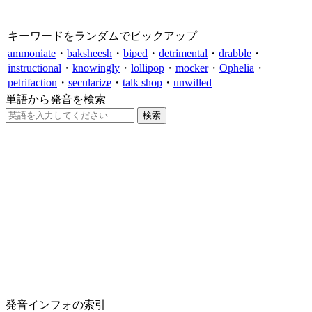
キーワードをランダムでピックアップ
ammoniate
・
baksheesh
・
biped
・
detrimental
・
drabble
・
instructional
・
knowingly
・
lollipop
・
mocker
・
Ophelia
・
petrifaction
・
secularize
・
talk shop
・
unwilled
単語から発音を検索
発音インフォの索引