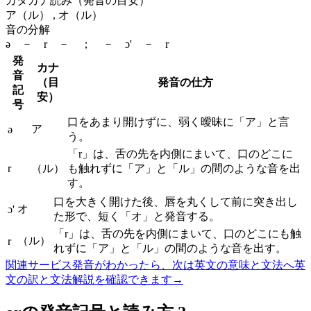
カタカナ読み（発音の目安）
ア（ル） , オ（ル）
音の分解
ə － r － ； － ɔ' － r
発
カナ
音
（目
発音の仕方
記
安）
号
口をあまり開けずに、弱く曖昧に「ア」と言
ア
ə
う。
「r」は、舌の先を内側にまいて、口のどこに
r
（ル）
も触れずに「ア」と「ル」の間のような音を出
す。
口を大きく開けた後、唇を丸くして前に突き出し
オ
ɔ'
た形で、短く「オ」と発音する。
「r」は、舌の先を内側にまいて、口のどこにも触
（ル）
r
れずに「ア」と「ル」の間のような音を出す。
関連サービス
発音がわかったら、次は英文の意味と文法へ
英
文の訳と文法解説を確認できます
→