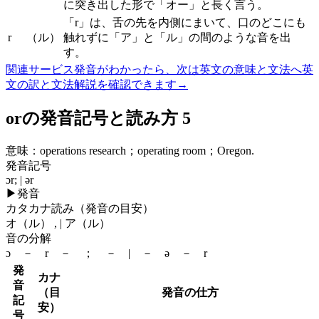
に突き出した形で「オー」と長く言う。
「r」は、舌の先を内側にまいて、口のどこにも
r
（ル）
触れずに「ア」と「ル」の間のような音を出
す。
関連サービス
発音がわかったら、次は英文の意味と文法へ
英
文の訳と文法解説を確認できます
→
orの発音記号と読み方 5
意味：
operations research；operating room；Oregon.
発音記号
ɔr; | ər
▶
発音
カタカナ読み（発音の目安）
オ（ル） , | ア（ル）
音の分解
ɔ － r － ； － | － ə － r
発
カナ
音
（目
発音の仕方
記
安）
号