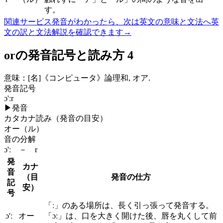
す。
関連サービス
発音がわかったら、次は英文の意味と文法へ
英
文の訳と文法解説を確認できます
→
orの発音記号と読み方 4
意味：
[名]
《コンピュータ》論理和, オア.
発音記号
ɔ'ːr
▶
発音
カタカナ読み（発音の目安）
オー（ル）
音の分解
ɔ'ː － r
発
カナ
音
（目
発音の仕方
記
安）
号
「ː」のある場所は、長く引っ張って発音する。
ɔ'ː
オー
「ɔː」は、口を大きく開けた後、唇を丸くして前