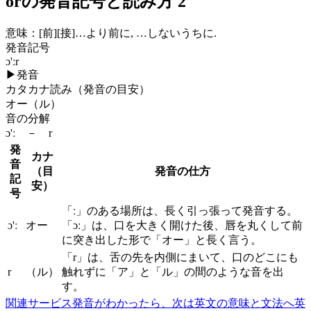
orの発音記号と読み方 2
意味：
[前]
[接]
…より前に, …しないうちに.
発音記号
ɔ'ːr
▶
発音
カタカナ読み（発音の目安）
オー（ル）
音の分解
ɔ'ː － r
発
カナ
音
（目
発音の仕方
記
安）
号
「ː」のある場所は、長く引っ張って発音する。
ɔ'ː
オー
「ɔː」は、口を大きく開けた後、唇を丸くして前
に突き出した形で「オー」と長く言う。
「r」は、舌の先を内側にまいて、口のどこにも
r
（ル）
触れずに「ア」と「ル」の間のような音を出
す。
関連サービス
発音がわかったら、次は英文の意味と文法へ
英