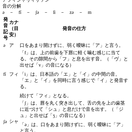
音の分解
ə － fí － ʃə － lì － zə － m
発
カナ
音
（目
発音の仕方
記
安）
号
ə
ア
口をあまり開けずに、弱く曖昧に「ア」と言う。
「f」は、上の前歯を下唇に軽く噛む感じに当て
る。その隙間から「フ」と息を出す音。（「ヴ」と
出せば「v」の音になる）
fí
フィ
「i」は、日本語の「エ」と「イ」の中間の音。
「エ」と「イ」を同時に言う感じで「イ」と発音す
る。
続けて「フィ」となる。
「ʃ」は、唇を丸く突き出して、舌の先を上の歯茎
に近づけて「シュ」と息だけで音を出す。（「ジ
ュ」と出せば「ʒ」の音になる）
シャ
ʃə
「ə」は、口をあまり開けずに、弱く曖昧に「ア」
と言う。