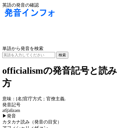
英語の発音の確認
単語から発音を検索
officialismの発音記号と読み
方
意味：
[名]
官庁方式；官僚主義.
発音記号
əfíʃəlìzəm
▶
発音
カタカナ読み（発音の目安）
アフィシャリィザァン