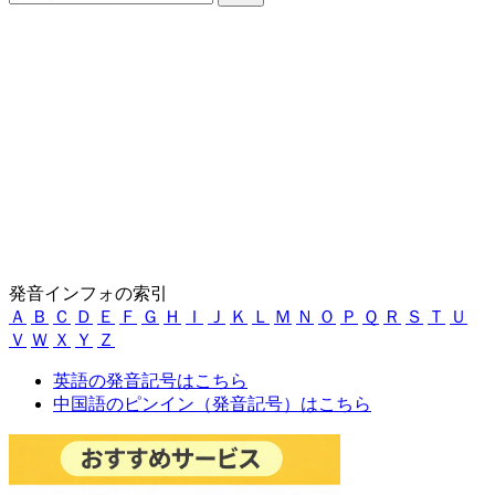
発音インフォの索引
Ａ
Ｂ
Ｃ
Ｄ
Ｅ
Ｆ
Ｇ
Ｈ
Ｉ
Ｊ
Ｋ
Ｌ
Ｍ
Ｎ
Ｏ
Ｐ
Ｑ
Ｒ
Ｓ
Ｔ
Ｕ
Ｖ
Ｗ
Ｘ
Ｙ
Ｚ
英語の発音記号はこちら
中国語のピンイン（発音記号）はこちら