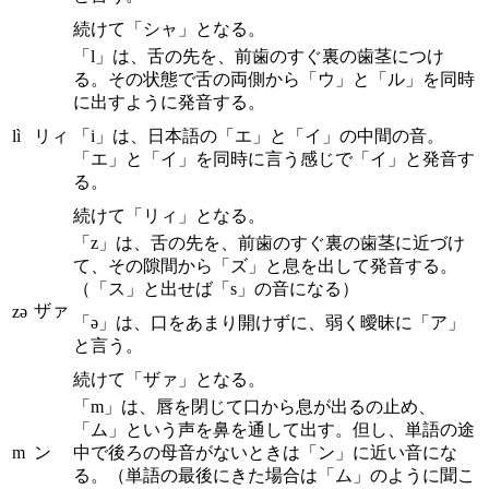
続けて「シャ」となる。
「l」は、舌の先を、前歯のすぐ裏の歯茎につけ
る。その状態で舌の両側から「ウ」と「ル」を同時
に出すように発音する。
lì
リィ
「i」は、日本語の「エ」と「イ」の中間の音。
「エ」と「イ」を同時に言う感じで「イ」と発音す
る。
続けて「リィ」となる。
「z」は、舌の先を、前歯のすぐ裏の歯茎に近づけ
て、その隙間から「ズ」と息を出して発音する。
（「ス」と出せば「s」の音になる）
ザァ
zə
「ə」は、口をあまり開けずに、弱く曖昧に「ア」
と言う。
続けて「ザァ」となる。
「m」は、唇を閉じて口から息が出るの止め、
「ム」という声を鼻を通して出す。但し、単語の途
m
ン
中で後ろの母音がないときは「ン」に近い音にな
る。（単語の最後にきた場合は「ム」のように聞こ