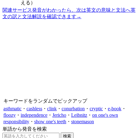
える）
関連サービス
発音がわかったら、次は英文の意味と文法へ
英
文の訳と文法解説を確認できます
→
キーワードをランダムでピックアップ
asthmatic
・
cashless
・
clink
・
conurbation
・
cryptic
・
e-book
・
floozy
・
independence
・
Jericho
・
Leibnitz
・
on one's own
responsibility
・
show one's teeth
・
stonemason
単語から発音を検索