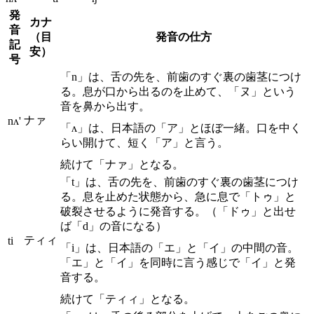
発
カナ
音
（目
発音の仕方
記
安）
号
「n」は、舌の先を、前歯のすぐ裏の歯茎につけ
る。息が口から出るのを止めて、「ヌ」という
音を鼻から出す。
ナァ
nʌ'
「ʌ」は、日本語の「ア」とほぼ一緒。口を中く
らい開けて、短く「ア」と言う。
続けて「ナァ」となる。
「t」は、舌の先を、前歯のすぐ裏の歯茎につけ
る。息を止めた状態から、急に息で「トゥ」と
破裂させるように発音する。（「ドゥ」と出せ
ば「d」の音になる）
ティィ
ti
「i」は、日本語の「エ」と「イ」の中間の音。
「エ」と「イ」を同時に言う感じで「イ」と発
音する。
続けて「ティィ」となる。