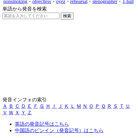
nonsmoking
・
objectless
・
oyez
・
rehearsal
・
stenographer
・
T-ball
単語から発音を検索
発音インフォの索引
Ａ
Ｂ
Ｃ
Ｄ
Ｅ
Ｆ
Ｇ
Ｈ
Ｉ
Ｊ
Ｋ
Ｌ
Ｍ
Ｎ
Ｏ
Ｐ
Ｑ
Ｒ
Ｓ
Ｔ
Ｕ
Ｖ
Ｗ
Ｘ
Ｙ
Ｚ
英語の発音記号はこちら
中国語のピンイン（発音記号）はこちら