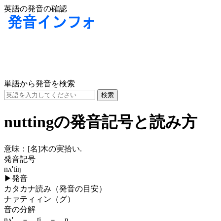
英語の発音の確認
単語から発音を検索
nuttingの発音記号と読み方
意味：
[名]
木の実拾い.
発音記号
nʌ'tiŋ
▶
発音
カタカナ読み（発音の目安）
ナァティィン（グ）
音の分解
nʌ' － ti － ŋ