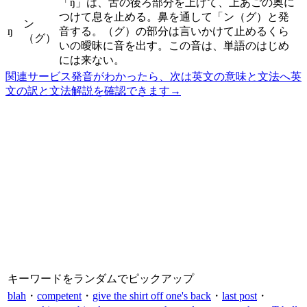
「ŋ」は、舌の後ろ部分を上げて、上あごの奥に
つけて息を止める。鼻を通して「ン（グ）と発
ン
ŋ
音する。（グ）の部分は言いかけて止めるくら
（グ）
いの曖昧に音を出す。この音は、単語のはじめ
には来ない。
関連サービス
発音がわかったら、次は英文の意味と文法へ
英
文の訳と文法解説を確認できます
→
キーワードをランダムでピックアップ
blah
・
competent
・
give the shirt off one's back
・
last post
・