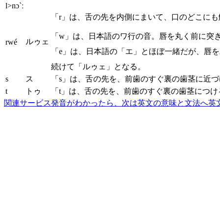
l>nɔ`ː
「r」は、舌の先を内側にまいて、口のどこに
「w」は、日本語のワ行の音。唇を丸く前に突
ルゥェ
rwé
「e」は、日本語の「エ」とほぼ一緒だが、唇
続けて「ルゥェ」となる。
s
ス
「s」は、舌の先を、前歯のすぐ裏の歯茎に近
t
トゥ
「t」は、舌の先を、前歯のすぐ裏の歯茎につ
関連サービス
発音がわかったら、次は英文の意味と文法へ
英