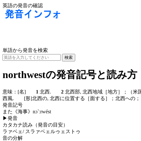
英語の発音の確認
単語から発音を検索
northwestの発音記号と読み方
意味：
[名]
1
北西.
2
北西部, 北西地域［地方］；（米国の）北
西風.
[形]
北西の, 北西に位置する［面する］；北西へ
発音記号
また
《海事》
nɔ`ːrwést
▶
発音
カタカナ読み（発音の目安）
ラァベェ/ スラァベェルゥェストゥ
音の分解