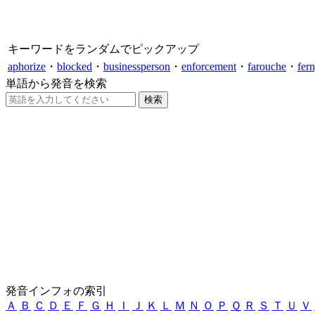
キーワードをランダムでピックアップ
aphorize
・
blocked
・
businessperson
・
enforcement
・
farouche
・
fer
単語から発音を検索
発音インフォの索引
Ａ
Ｂ
Ｃ
Ｄ
Ｅ
Ｆ
Ｇ
Ｈ
Ｉ
Ｊ
Ｋ
Ｌ
Ｍ
Ｎ
Ｏ
Ｐ
Ｑ
Ｒ
Ｓ
Ｔ
Ｕ
Ｖ