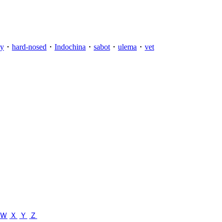
ny
・
hard-nosed
・
Indochina
・
sabot
・
ulema
・
vet
Ｗ
Ｘ
Ｙ
Ｚ