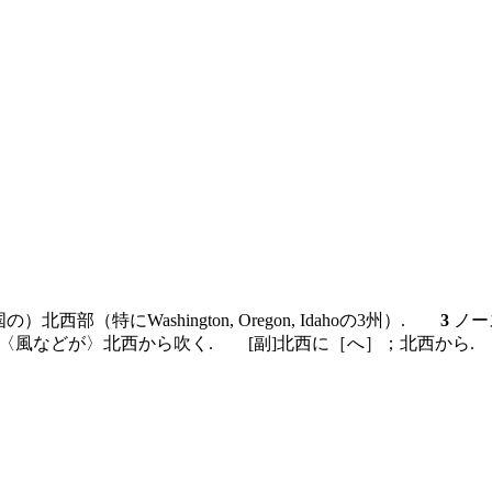
西部（特にWashington, Oregon, Idahoの3州）.
3
ノース
の；〈風などが〉北西から吹く.
[副]
北西に［へ］；北西から.