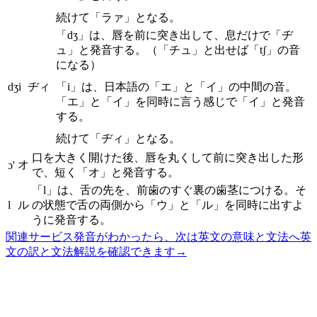
続けて「ラァ」となる。
「dʒ」は、唇を前に突き出して、息だけで「ヂ
ュ」と発音する。（「チュ」と出せば「tʃ」の音
になる）
dʒi
ヂィ
「i」は、日本語の「エ」と「イ」の中間の音。
「エ」と「イ」を同時に言う感じで「イ」と発音
する。
続けて「ヂィ」となる。
口を大きく開けた後、唇を丸くして前に突き出した形
オ
ɔ'
で、短く「オ」と発音する。
「l」は、舌の先を、前歯のすぐ裏の歯茎につける。そ
l
ル
の状態で舌の両側から「ウ」と「ル」を同時に出すよ
うに発音する。
関連サービス
発音がわかったら、次は英文の意味と文法へ
英
文の訳と文法解説を確認できます
→