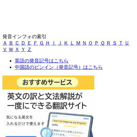
発音インフォの索引
Ａ
Ｂ
Ｃ
Ｄ
Ｅ
Ｆ
Ｇ
Ｈ
Ｉ
Ｊ
Ｋ
Ｌ
Ｍ
Ｎ
Ｏ
Ｐ
Ｑ
Ｒ
Ｓ
Ｔ
Ｕ
Ｖ
Ｗ
Ｘ
Ｙ
Ｚ
英語の発音記号はこちら
中国語のピンイン（発音記号）はこちら