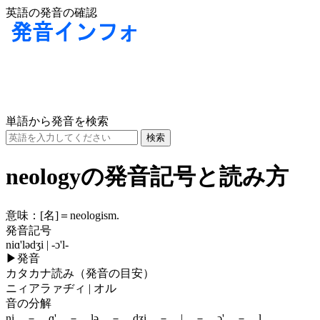
英語の発音の確認
単語から発音を検索
neologyの発音記号と読み方
意味：
[名]
＝neologism.
発音記号
niɑ'lədʒi | -ɔ'l-
▶
発音
カタカナ読み（発音の目安）
ニィアラァヂィ | オル
音の分解
ni － ɑ' － lə － dʒi － | － ɔ' － l