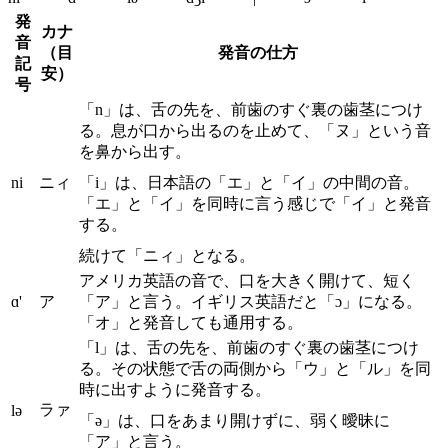
発
カナ
音
（目
発音の仕方
記
安）
号
「n」は、舌の先を、前歯のすぐ裏の歯茎につけ
る。息が口から出るのを止めて、「ヌ」という音
を鼻から出す。
ni
ニィ
「i」は、日本語の「エ」と「イ」の中間の音。
「エ」と「イ」を同時に言う感じで「イ」と発音
する。
続けて「ニィ」となる。
アメリカ英語の音で、口を大きく開けて、短く
ɑ'
ア
「ア」と言う。イギリス英語だと「ɔ」になる。
「オ」と発音しても通用する。
「l」は、舌の先を、前歯のすぐ裏の歯茎につけ
る。その状態で舌の両側から「ウ」と「ル」を同
時に出すように発音する。
ラァ
lə
「ə」は、口をあまり開けずに、弱く曖昧に
「ア」と言う。