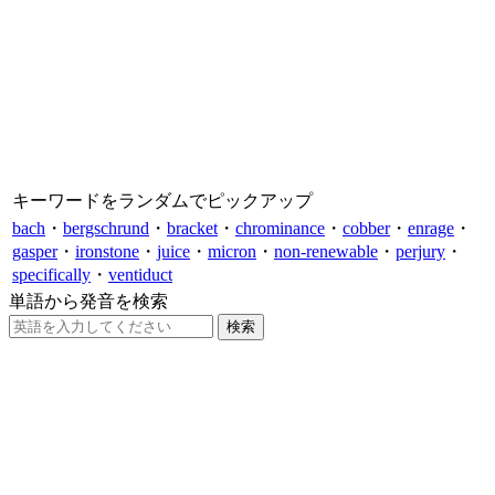
キーワードをランダムでピックアップ
bach
・
bergschrund
・
bracket
・
chrominance
・
cobber
・
enrage
・
gasper
・
ironstone
・
juice
・
micron
・
non-renewable
・
perjury
・
specifically
・
ventiduct
単語から発音を検索