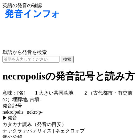
英語の発音の確認
単語から発音を検索
necropolisの発音記号と読み方
意味：
[名]
1
大きい共同墓地.
2
（古代都市・有史前
の）埋葬地, 古墳.
発音記号
nəkrɑ'pəlis | nekrɔ'p-
▶
発音
カタカナ読み（発音の目安）
ナァクラァパァリィス | ネェクロォプ
音の分解