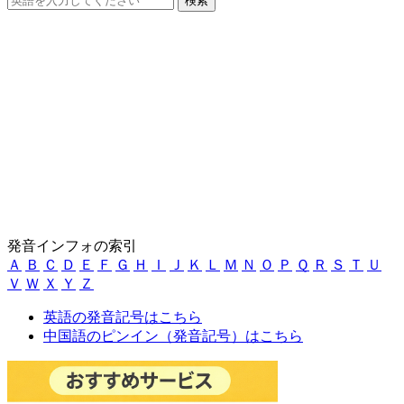
発音インフォの索引
Ａ
Ｂ
Ｃ
Ｄ
Ｅ
Ｆ
Ｇ
Ｈ
Ｉ
Ｊ
Ｋ
Ｌ
Ｍ
Ｎ
Ｏ
Ｐ
Ｑ
Ｒ
Ｓ
Ｔ
Ｕ
Ｖ
Ｗ
Ｘ
Ｙ
Ｚ
英語の発音記号はこちら
中国語のピンイン（発音記号）はこちら