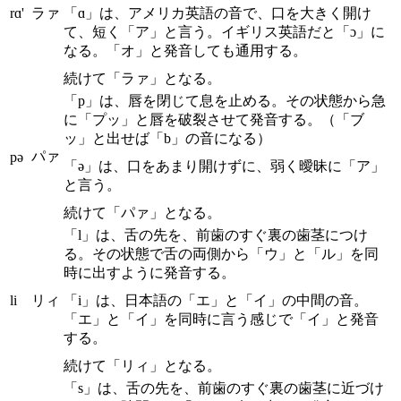
rɑ'
ラァ
「ɑ」は、アメリカ英語の音で、口を大きく開け
て、短く「ア」と言う。イギリス英語だと「ɔ」に
なる。「オ」と発音しても通用する。
続けて「ラァ」となる。
「p」は、唇を閉じて息を止める。その状態から急
に「プッ」と唇を破裂させて発音する。（「ブ
ッ」と出せば「b」の音になる）
パァ
pə
「ə」は、口をあまり開けずに、弱く曖昧に「ア」
と言う。
続けて「パァ」となる。
「l」は、舌の先を、前歯のすぐ裏の歯茎につけ
る。その状態で舌の両側から「ウ」と「ル」を同
時に出すように発音する。
li
リィ
「i」は、日本語の「エ」と「イ」の中間の音。
「エ」と「イ」を同時に言う感じで「イ」と発音
する。
続けて「リィ」となる。
「s」は、舌の先を、前歯のすぐ裏の歯茎に近づけ