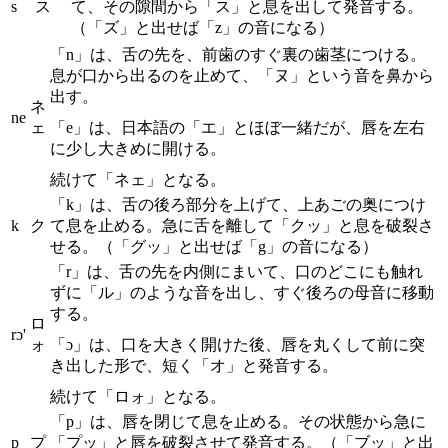
s
ス
て、その隙間から「ス」と息を出して発音する。
（「ズ」と出せば「z」の音になる）
「n」は、舌の先を、前歯のすぐ裏の歯茎につける。
息が口から出るのを止めて、「ヌ」という音を鼻から
出す。
ネ
ne
ェ
「e」は、日本語の「エ」とほぼ一緒だが、唇を左右
に少し大きめに開ける。
続けて「ネェ」となる。
「k」は、舌の後ろ部分を上げて、上あごの奥につけ
k
ク
て息を止める。急に舌を離して「クッ」と息を破裂さ
せる。（「グッ」と出せば「g」の音になる）
「r」は、舌の先を内側にまいて、口のどこにも触れ
ずに「ル」のような音を出し、すぐ後ろの母音に移動
する。
ロ
rɔ'
ォ
「ɔ」は、口を大きく開けた後、唇を丸くして前に突
き出した形で、短く「オ」と発音する。
続けて「ロォ」となる。
「p」は、唇を閉じて息を止める。その状態から急に
p
プ
「プッ」と唇を破裂させて発音する。（「ブッ」と出