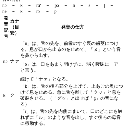
nə － k － rɑ' － pə － li － s － | －
ne － k － rɔ' － p
発
カナ
音
（目
発音の仕方
記
安）
号
「n」は、舌の先を、前歯のすぐ裏の歯茎につけ
る。息が口から出るのを止めて、「ヌ」という音
を鼻から出す。
ナァ
nə
「ə」は、口をあまり開けずに、弱く曖昧に「ア」
と言う。
続けて「ナァ」となる。
「k」は、舌の後ろ部分を上げて、上あごの奥につ
けて息を止める。急に舌を離して「クッ」と息を
ク
k
破裂させる。（「グッ」と出せば「g」の音にな
る）
「r」は、舌の先を内側にまいて、口のどこにも触
れずに「ル」のような音を出し、すぐ後ろの母音
に移動する。