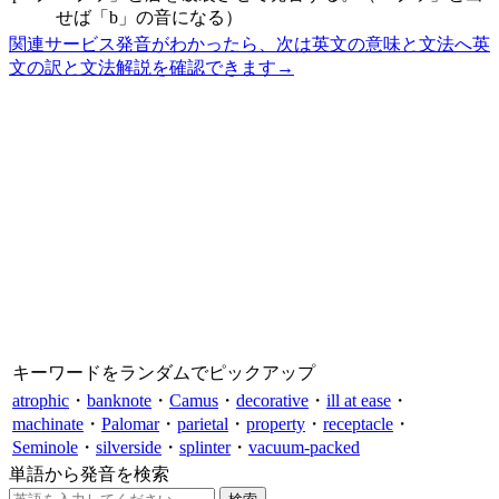
せば「b」の音になる）
関連サービス
発音がわかったら、次は英文の意味と文法へ
英
文の訳と文法解説を確認できます
→
キーワードをランダムでピックアップ
atrophic
・
banknote
・
Camus
・
decorative
・
ill at ease
・
machinate
・
Palomar
・
parietal
・
property
・
receptacle
・
Seminole
・
silverside
・
splinter
・
vacuum-packed
単語から発音を検索