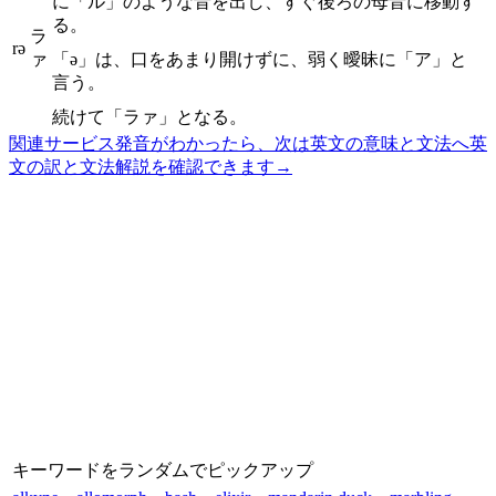
に「ル」のような音を出し、すぐ後ろの母音に移動す
る。
ラ
rə
ァ
「ə」は、口をあまり開けずに、弱く曖昧に「ア」と
言う。
続けて「ラァ」となる。
関連サービス
発音がわかったら、次は英文の意味と文法へ
英
文の訳と文法解説を確認できます
→
キーワードをランダムでピックアップ