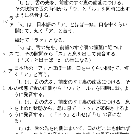
「l」は、舌の先を、前歯のすぐ裏の歯茎につける。
その状態で舌の両側から「ウ」と「ル」を同時に出す
ように発音する。
ラ
lʌ'
ァ
「ʌ」は、日本語の「ア」とほぼ一緒。口を中くらい
開けて、短く「ア」と言う。
続けて「ラァ」となる。
「s」は、舌の先を、前歯のすぐ裏の歯茎に近づけ
s
ス
て、その隙間から「ス」と息を出して発音する。
（「ズ」と出せば「z」の音になる）
日本語の「ア」とほぼ一緒。口を中くらい開けて、短
ア
ʌ'
く「ア」と言う。
「l」は、舌の先を、前歯のすぐ裏の歯茎につける。そ
l
ル
の状態で舌の両側から「ウ」と「ル」を同時に出すよ
うに発音する。
「t」は、舌の先を、前歯のすぐ裏の歯茎につける。息
ト
を止めた状態から、急に息で「トゥ」と破裂させるよ
t
ゥ
うに発音する。（「ドゥ」と出せば「d」の音にな
る）
「r」は、舌の先を内側にまいて、口のどこにも触れず