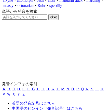
alkyne
・
allomorph
・
bash
・
elixir
・
mandarin duck
・
marbling
・
measly
・
octonarian
・
Ruhr
・
speedily
単語から発音を検索
発音インフォの索引
Ａ
Ｂ
Ｃ
Ｄ
Ｅ
Ｆ
Ｇ
Ｈ
Ｉ
Ｊ
Ｋ
Ｌ
Ｍ
Ｎ
Ｏ
Ｐ
Ｑ
Ｒ
Ｓ
Ｔ
Ｕ
Ｖ
Ｗ
Ｘ
Ｙ
Ｚ
英語の発音記号はこちら
中国語のピンイン（発音記号）はこちら