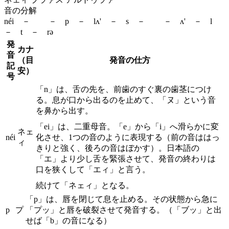
音の分解
néi － － p － lʌ' － s － － ʌ' － l
－ t － rə
発
カナ
音
（目
発音の仕方
記
安）
号
「n」は、舌の先を、前歯のすぐ裏の歯茎につけ
る。息が口から出るのを止めて、「ヌ」という音
を鼻から出す。
「ei」は、二重母音。「e」から「i」へ滑らかに変
ネェ
néi
化させ、1つの音のように表現する（前の音ははっ
ィ
きりと強く、後ろの音はぼかす）。日本語の
「エ」より少し舌を緊張させて、発音の終わりは
口を狭くして「エィ」と言う。
続けて「ネェィ」となる。
「p」は、唇を閉じて息を止める。その状態から急に
p
プ
「プッ」と唇を破裂させて発音する。（「ブッ」と出
せば「b」の音になる）