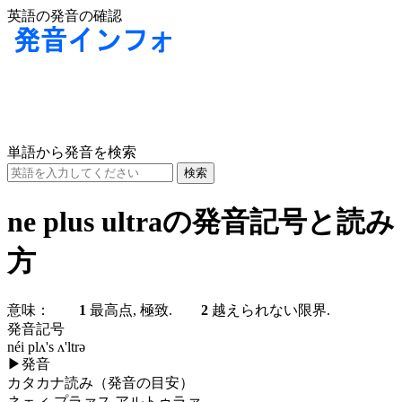
英語の発音の確認
単語から発音を検索
ne plus ultraの発音記号と読み
方
意味：
1
最高点, 極致.
2
越えられない限界.
発音記号
néi plʌ's ʌ'ltrə
▶
発音
カタカナ読み（発音の目安）
ネェィ プラァス アルトゥラァ