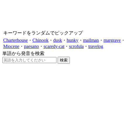
キーワードをランダムでピックアップ
Charterhouse
・
Chinook
・
dusk
・
hunky
・
mailman
・
margrave
・
Miocene
・
paesano
・
scaredy-cat
・
scrofula
・
travelog
単語から発音を検索