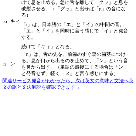
けて息を止める。急に舌を離して「クッ」と息を
破裂させる。（「グッ」と出せば「g」の音にな
る）
キィ
ki
「i」は、日本語の「エ」と「イ」の中間の音。
「エ」と「イ」を同時に言う感じで「イ」と発音
する。
続けて「キィ」となる。
「n」は、舌の先を、前歯のすぐ裏の歯茎につけ
る。息が口から出るのを止めて、「ン」という音
ン
n
を鼻から出す。（単語の最後にくる場合は「ン」
と発音せず、軽く「ヌ」と言う感じにする）
関連サービス
発音がわかったら、次は英文の意味と文法へ
英
文の訳と文法解説を確認できます
→