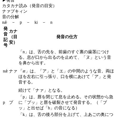
▶
発音
カタカナ読み（発音の目安）
ナァプキィン
音の分解
nǽ － p － ki － n
発
カナ
音
（目
発音の仕方
記
安）
号
「n」は、舌の先を、前歯のすぐ裏の歯茎につけ
る。息が口から出るのを止めて、「ヌ」という音
を鼻から出す。
nǽ
ナァ
「æ」は、「ア」と「エ」の中間のような音。両ほ
ほを左右に引っ張り、口を横にあけて「ア」と発
音する。
続けて「ナァ」となる。
「p」は、唇を閉じて息を止める。その状態から急
p
プ
に「プッ」と唇を破裂させて発音する。（「ブ
ッ」と出せば「b」の音になる）
「k」は、舌の後ろ部分を上げて、上あごの奥につ