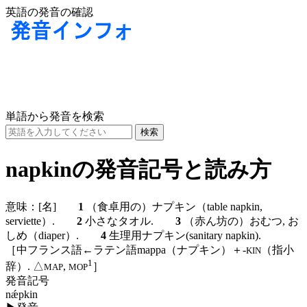
英語の発音の確認
単語から発音を検索
napkinの発音記号と読み方
意味：
[名]
1
（食卓用の）ナプキン（table napkin,
serviette）.
2
小さなタオル.
3
（赤ん坊の）おむつ, お
しめ（diaper）.
4
生理用ナプキン(sanitary napkin).
［中フランス語←ラテン語mappa（ナプキン）＋-
（指小
KIN
1
辞）. △
,
］
MAP
MOP
発音記号
nǽpkin