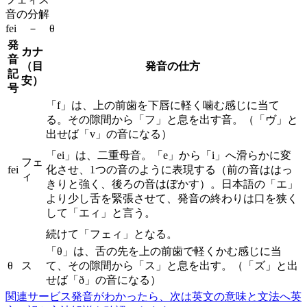
音の分解
fei － θ
発
カナ
音
（目
発音の仕方
記
安）
号
「f」は、上の前歯を下唇に軽く噛む感じに当て
る。その隙間から「フ」と息を出す音。（「ヴ」と
出せば「v」の音になる）
「ei」は、二重母音。「e」から「i」へ滑らかに変
フェ
fei
化させ、1つの音のように表現する（前の音ははっ
ィ
きりと強く、後ろの音はぼかす）。日本語の「エ」
より少し舌を緊張させて、発音の終わりは口を狭く
して「エィ」と言う。
続けて「フェィ」となる。
「θ」は、舌の先を上の前歯で軽くかむ感じに当
θ
ス
て、その隙間から「ス」と息を出す。（「ズ」と出
せば「ð」の音になる）
関連サービス
発音がわかったら、次は英文の意味と文法へ
英