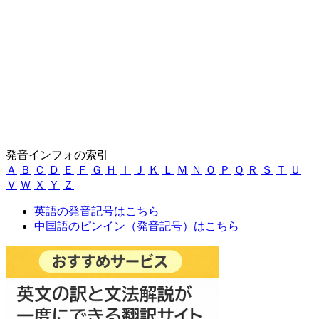
発音インフォの索引
Ａ
Ｂ
Ｃ
Ｄ
Ｅ
Ｆ
Ｇ
Ｈ
Ｉ
Ｊ
Ｋ
Ｌ
Ｍ
Ｎ
Ｏ
Ｐ
Ｑ
Ｒ
Ｓ
Ｔ
Ｕ
Ｖ
Ｗ
Ｘ
Ｙ
Ｚ
英語の発音記号はこちら
中国語のピンイン（発音記号）はこちら