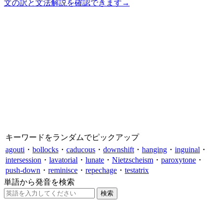
文の訳と文法解説を確認できます
→
キーワードをランダムでピックアップ
agouti
・
bollocks
・
caducous
・
downshift
・
hanging
・
inguinal
・
intersession
・
lavatorial
・
lunate
・
Nietzscheism
・
paroxytone
・
push-down
・
reminisce
・
repechage
・
testatrix
単語から発音を検索