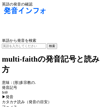
英語の発音の確認
単語から発音を検索
multi-faithの発音記号と読み
方
意味：
[形]
多宗教の.
発音記号
feiθ
▶
発音
カタカナ読み（発音の目安）
フェィス