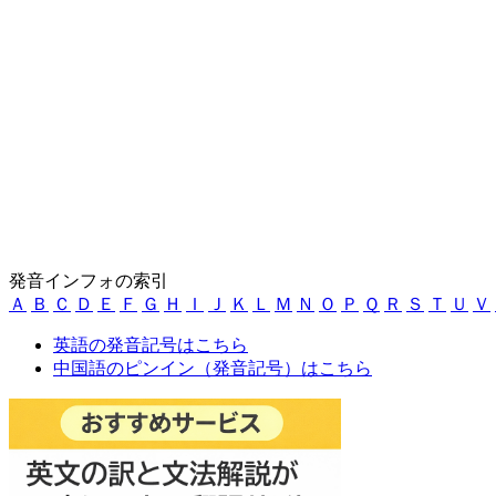
発音インフォの索引
Ａ
Ｂ
Ｃ
Ｄ
Ｅ
Ｆ
Ｇ
Ｈ
Ｉ
Ｊ
Ｋ
Ｌ
Ｍ
Ｎ
Ｏ
Ｐ
Ｑ
Ｒ
Ｓ
Ｔ
Ｕ
Ｖ
英語の発音記号はこちら
中国語のピンイン（発音記号）はこちら