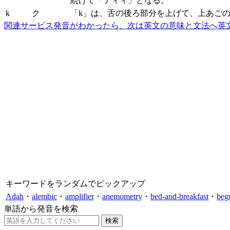
続けて「ティィ」となる。
k
ク
「k」は、舌の後ろ部分を上げて、上あご
関連サービス
発音がわかったら、次は英文の意味と文法へ
英
キーワードをランダムでピックアップ
Adah
・
alembic
・
amplifier
・
anemometry
・
bed-and-breakfast
・
beg
単語から発音を検索