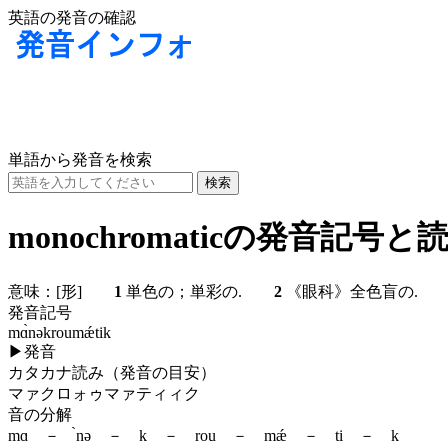
英語の発音の確認
単語から発音を検索
monochromaticの発音記号と
意味：
[形]
1
単色の；単彩の.
2
《眼科》全色盲の
発音記号
mɑ̀nəkroumǽtik
▶
発音
カタカナ読み（発音の目安）
マァクロォゥマァティィク
音の分解
mɑ － ̀nə － k － rou － mǽ － ti － k