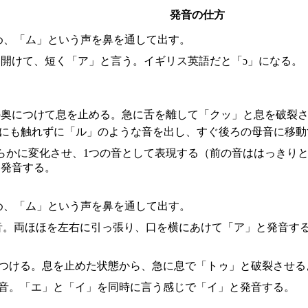
発音の仕方
め、「ム」という声を鼻を通して出す。
く開けて、短く「ア」と言う。イギリス英語だと「ɔ」になる。
の奥につけて息を止める。急に舌を離して「クッ」と息を破裂さ
こにも触れずに「ル」のような音を出し、すぐ後ろの母音に移動
滑らかに変化させ、1つの音として表現する（前の音ははっきり
て発音する。
め、「ム」という声を鼻を通して出す。
音。両ほほを左右に引っ張り、口を横にあけて「ア」と発音す
につける。息を止めた状態から、急に息で「トゥ」と破裂させる
の音。「エ」と「イ」を同時に言う感じで「イ」と発音する。