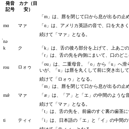
発音
カナ（目
記号
安）
「m」は、唇を閉じて口から息が出るの止
mɑ
マァ
「ɑ」は、アメリカ英語の音で、口を大き
続けて「マァ」となる。
̀nə
k
ク
「k」は、舌の後ろ部分を上げて、上あご
「r」は、舌の先を内側にまいて、口のど
「ou」は、二重母音。「o」から「u」へ
ロォゥ
rou
いが、「u」は唇を丸くして前に突き出し
続けて「ロォゥ」となる。
「m」は、唇を閉じて口から息が出るの止
mǽ
マァ
「æ」は、「ア」と「エ」の中間のような
続けて「マァ」となる。
「t」は、舌の先を、前歯のすぐ裏の歯茎
ti
ティィ
「i」は、日本語の「エ」と「イ」の中間