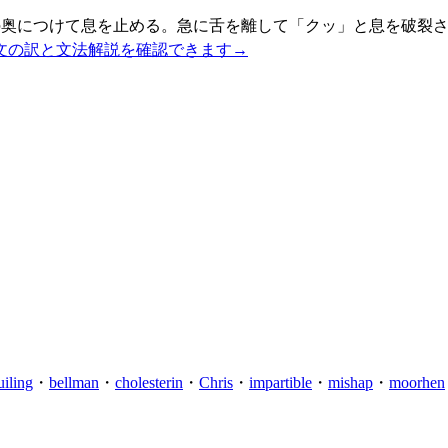
の奥につけて息を止める。急に舌を離して「クッ」と息を破裂さ
文の訳と文法解説を確認できます
→
uiling
・
bellman
・
cholesterin
・
Chris
・
impartible
・
mishap
・
moorhen