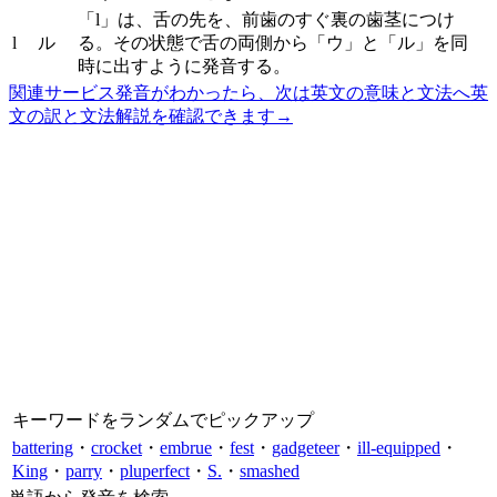
「l」は、舌の先を、前歯のすぐ裏の歯茎につけ
l
ル
る。その状態で舌の両側から「ウ」と「ル」を同
時に出すように発音する。
関連サービス
発音がわかったら、次は英文の意味と文法へ
英
文の訳と文法解説を確認できます
→
キーワードをランダムでピックアップ
battering
・
crocket
・
embrue
・
fest
・
gadgeteer
・
ill-equipped
・
King
・
parry
・
pluperfect
・
S.
・
smashed