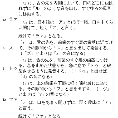
「r」は、舌の先を内側にまいて、口のどこにも触
れずに「ル」のような音を出し、すぐ後ろの母音
に移動する。
ラァ
rʌ
「ʌ」は、日本語の「ア」とほぼ一緒。口を中くら
い開けて、短く「ア」と言う。
続けて「ラァ」となる。
「s」は、舌の先を、前歯のすぐ裏の歯茎に近づけ
s
ス
て、その隙間から「ス」と息を出して発音する。
（「ズ」と出せば「z」の音になる）
「t」は、舌の先を、前歯のすぐ裏の歯茎につけ
る。息を止めた状態から、急に息で「トゥ」と破
トゥ
t
裂させるように発音する。（「ドゥ」と出せば
「d」の音になる）
「f」は、上の前歯を下唇に軽く噛む感じに当て
る。その隙間から「フ」と息を出す音。（「ヴ」
と出せば「v」の音になる）
ファ
fə
「ə」は、口をあまり開けずに、弱く曖昧に「ア」
と言う。
続けて「ファ」となる。