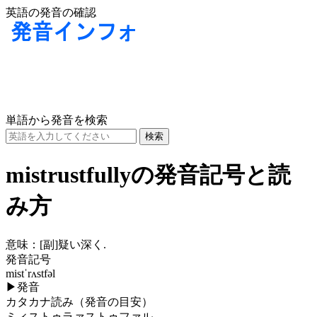
英語の発音の確認
単語から発音を検索
mistrustfullyの発音記号と読
み方
意味：
[副]
疑い深く.
発音記号
mistˈrʌstfəl
▶
発音
カタカナ読み（発音の目安）
ミィストゥラァストゥファル