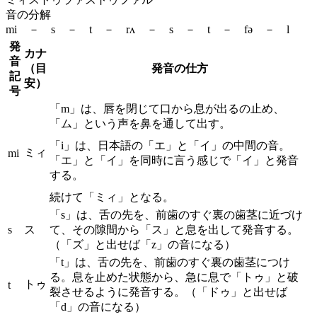
音の分解
mi － s － t － rʌ － s － t － fə － l
発
カナ
音
（目
発音の仕方
記
安）
号
「m」は、唇を閉じて口から息が出るの止め、
「ム」という声を鼻を通して出す。
「i」は、日本語の「エ」と「イ」の中間の音。
ミィ
mi
「エ」と「イ」を同時に言う感じで「イ」と発音
する。
続けて「ミィ」となる。
「s」は、舌の先を、前歯のすぐ裏の歯茎に近づけ
s
ス
て、その隙間から「ス」と息を出して発音する。
（「ズ」と出せば「z」の音になる）
「t」は、舌の先を、前歯のすぐ裏の歯茎につけ
る。息を止めた状態から、急に息で「トゥ」と破
トゥ
t
裂させるように発音する。（「ドゥ」と出せば
「d」の音になる）