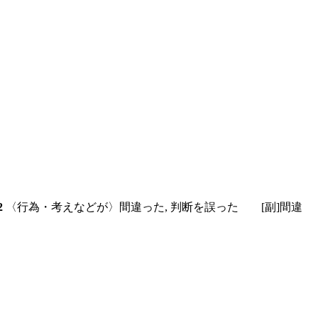
2
〈行為・考えなどが〉間違った, 判断を誤った
[副]
間違