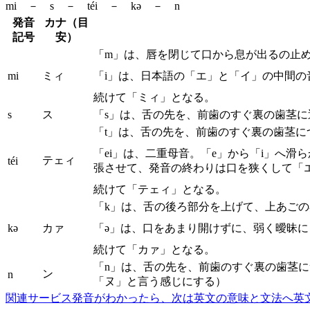
mi － s － téi － kə － n
発音
カナ（目
記号
安）
「m」は、唇を閉じて口から息が出るの止
mi
ミィ
「i」は、日本語の「エ」と「イ」の中間
続けて「ミィ」となる。
s
ス
「s」は、舌の先を、前歯のすぐ裏の歯茎
「t」は、舌の先を、前歯のすぐ裏の歯茎
「ei」は、二重母音。「e」から「i」へ
テェィ
téi
張させて、発音の終わりは口を狭くして「
続けて「テェィ」となる。
「k」は、舌の後ろ部分を上げて、上あご
kə
カァ
「ə」は、口をあまり開けずに、弱く曖昧
続けて「カァ」となる。
「n」は、舌の先を、前歯のすぐ裏の歯茎
ン
n
「ヌ」と言う感じにする）
関連サービス
発音がわかったら、次は英文の意味と文法へ
英