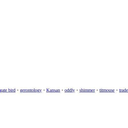
igate bird
・
gerontology
・
Kansan
・
oddly
・
shimmer
・
titmouse
・
trad