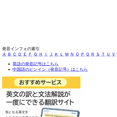
発音インフォの索引
Ａ
Ｂ
Ｃ
Ｄ
Ｅ
Ｆ
Ｇ
Ｈ
Ｉ
Ｊ
Ｋ
Ｌ
Ｍ
Ｎ
Ｏ
Ｐ
Ｑ
Ｒ
Ｓ
Ｔ
Ｕ
Ｖ
英語の発音記号はこちら
中国語のピンイン（発音記号）はこちら