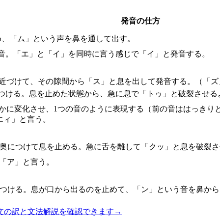
発音の仕方
め、「ム」という声を鼻を通して出す。
の音。「エ」と「イ」を同時に言う感じで「イ」と発音する。
に近づけて、その隙間から「ス」と息を出して発音する。（「ズ
につける。息を止めた状態から、急に息で「トゥ」と破裂させる
滑らかに変化させ、1つの音のように表現する（前の音ははっき
エィ」と言う。
の奥につけて息を止める。急に舌を離して「クッ」と息を破裂さ
に「ア」と言う。
につける。息が口から出るのを止めて、「ン」という音を鼻か
文の訳と文法解説を確認できます
→