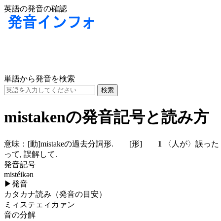
英語の発音の確認
単語から発音を検索
mistakenの発音記号と読み方
意味：
[動]
mistakeの過去分詞形.
[形]
1
〈人が〉誤った
って, 誤解して.
発音記号
mistéikən
▶
発音
カタカナ読み（発音の目安）
ミィステェィカァン
音の分解