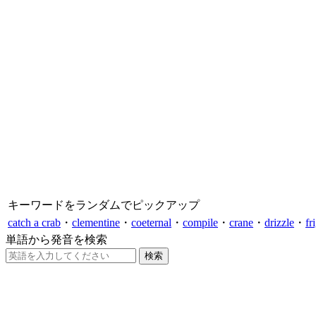
キーワードをランダムでピックアップ
catch a crab
・
clementine
・
coeternal
・
compile
・
crane
・
drizzle
・
fr
単語から発音を検索