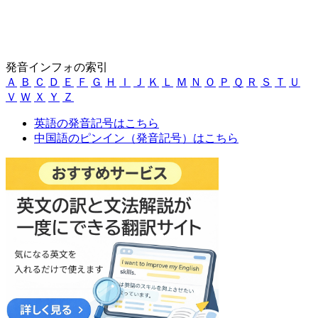
発音インフォの索引
Ａ
Ｂ
Ｃ
Ｄ
Ｅ
Ｆ
Ｇ
Ｈ
Ｉ
Ｊ
Ｋ
Ｌ
Ｍ
Ｎ
Ｏ
Ｐ
Ｑ
Ｒ
Ｓ
Ｔ
Ｕ
Ｖ
Ｗ
Ｘ
Ｙ
Ｚ
英語の発音記号はこちら
中国語のピンイン（発音記号）はこちら