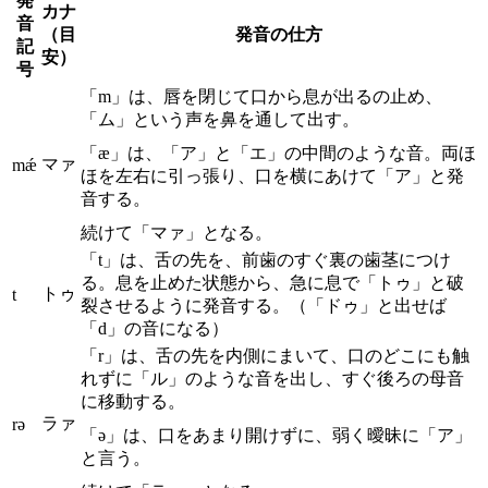
発
カナ
音
（目
発音の仕方
記
安）
号
「m」は、唇を閉じて口から息が出るの止め、
「ム」という声を鼻を通して出す。
「æ」は、「ア」と「エ」の中間のような音。両ほ
マァ
mǽ
ほを左右に引っ張り、口を横にあけて「ア」と発
音する。
続けて「マァ」となる。
「t」は、舌の先を、前歯のすぐ裏の歯茎につけ
る。息を止めた状態から、急に息で「トゥ」と破
トゥ
t
裂させるように発音する。（「ドゥ」と出せば
「d」の音になる）
「r」は、舌の先を内側にまいて、口のどこにも触
れずに「ル」のような音を出し、すぐ後ろの母音
に移動する。
ラァ
rə
「ə」は、口をあまり開けずに、弱く曖昧に「ア」
と言う。