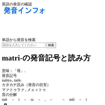
英語の発音の確認
単語から発音を検索
matri-の発音記号と読み方
意味：
「母」.
発音記号
mǽtrə-, méit-
カタカナ読み（発音の目安）
マァトゥラァ , メェィトゥ
音の分解
mǽ － t － rə － , － － méi － t