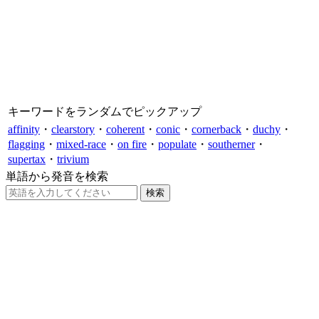
キーワードをランダムでピックアップ
affinity
・
clearstory
・
coherent
・
conic
・
cornerback
・
duchy
・
flagging
・
mixed-race
・
on fire
・
populate
・
southerner
・
supertax
・
trivium
単語から発音を検索