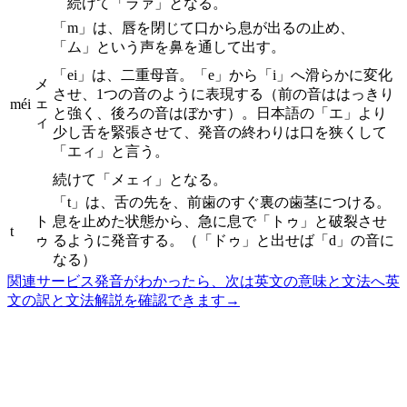
続けて「ラァ」となる。
「m」は、唇を閉じて口から息が出るの止め、
「ム」という声を鼻を通して出す。
「ei」は、二重母音。「e」から「i」へ滑らかに変化
メ
させ、1つの音のように表現する（前の音ははっきり
ェ
méi
と強く、後ろの音はぼかす）。日本語の「エ」より
ィ
少し舌を緊張させて、発音の終わりは口を狭くして
「エィ」と言う。
続けて「メェィ」となる。
「t」は、舌の先を、前歯のすぐ裏の歯茎につける。
ト
息を止めた状態から、急に息で「トゥ」と破裂させ
t
ゥ
るように発音する。（「ドゥ」と出せば「d」の音に
なる）
関連サービス
発音がわかったら、次は英文の意味と文法へ
英
文の訳と文法解説を確認できます
→