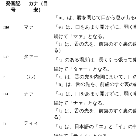
発音記
カナ（目
号
安）
「m」は、唇を閉じて口から息が出る
mə
マァ
「ə」は、口をあまり開けずに、弱く
続けて「マァ」となる。
「t」は、舌の先を、前歯のすぐ裏の
る）
タァー
tə'ː
「ː」のある場所は、長く引っ張って
続けて「タァー」となる。
r
（ル）
「r」は、舌の先を内側にまいて、口
「n」は、舌の先を、前歯のすぐ裏の
nə
ナァ
「ə」は、口をあまり開けずに、弱く
続けて「ナァ」となる。
「t」は、舌の先を、前歯のすぐ裏の
る）
ティィ
ti
「i」は、日本語の「エ」と「イ」の
続けて「ティィ」となる。