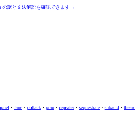
文の訳と文法解説を確認できます
→
apnel
・
Jane
・
pollack
・
prau
・
repeater
・
sequestrate
・
subacid
・
thear