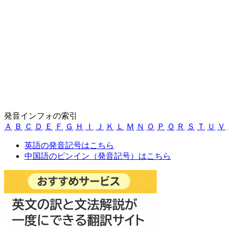
発音インフォの索引
Ａ
Ｂ
Ｃ
Ｄ
Ｅ
Ｆ
Ｇ
Ｈ
Ｉ
Ｊ
Ｋ
Ｌ
Ｍ
Ｎ
Ｏ
Ｐ
Ｑ
Ｒ
Ｓ
Ｔ
Ｕ
Ｖ
英語の発音記号はこちら
中国語のピンイン（発音記号）はこちら