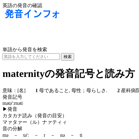
英語の発音の確認
単語から発音を検索
maternityの発音記号と読み方
意味：
[名]
1
母であること, 母性；母らしさ.
2
産科病
発音記号
mətə'ːrnəti
▶
発音
カタカナ読み（発音の目安）
マァタァー（ル）ナァティィ
音の分解
mə － tə'ː － r － nə － ti