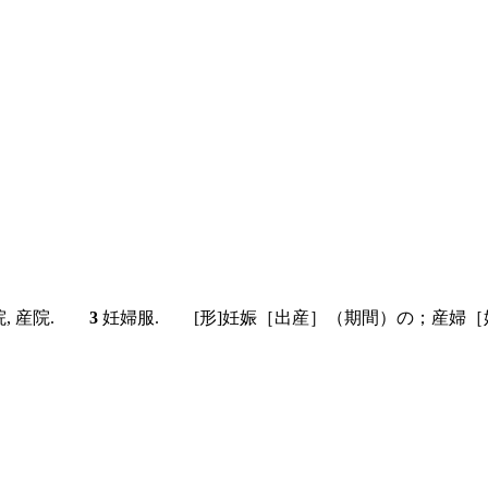
院, 産院.
3
妊婦服.
[形]
妊娠［出産］（期間）の；産婦［