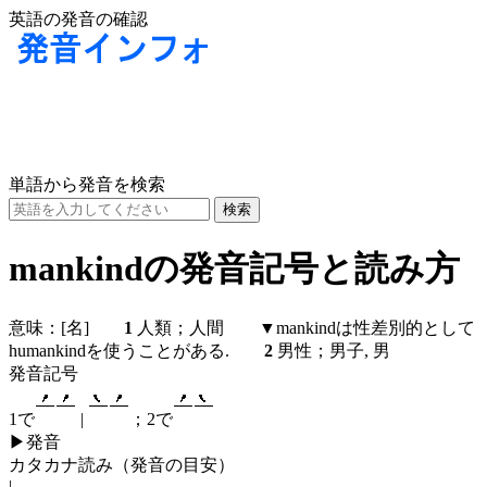
英語の発音の確認
単語から発音を検索
mankindの発音記号と読み方
意味：
[名]
1
人類；人間 ▼mankindは性差別的として
humankindを使うことがある.
2
男性；男子, 男
発音記号
1で
|
；2で
▶
発音
カタカナ読み（発音の目安）
| ,