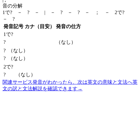
音の分解
1で? － ? － | － ? － ? － ； － 2で?
－ ?
発音記号
カナ（目安）
発音の仕方
1で?
?
（なし）
?
（なし）
?
（なし）
2で?
?
（なし）
関連サービス
発音がわかったら、次は英文の意味と文法へ
英
文の訳と文法解説を確認できます
→