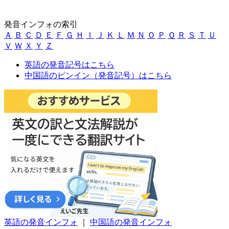
発音インフォの索引
Ａ
Ｂ
Ｃ
Ｄ
Ｅ
Ｆ
Ｇ
Ｈ
Ｉ
Ｊ
Ｋ
Ｌ
Ｍ
Ｎ
Ｏ
Ｐ
Ｑ
Ｒ
Ｓ
Ｔ
Ｕ
Ｖ
Ｗ
Ｘ
Ｙ
Ｚ
英語の発音記号はこちら
中国語のピンイン（発音記号）はこちら
英語の発音インフォ
｜
中国語の発音インフォ