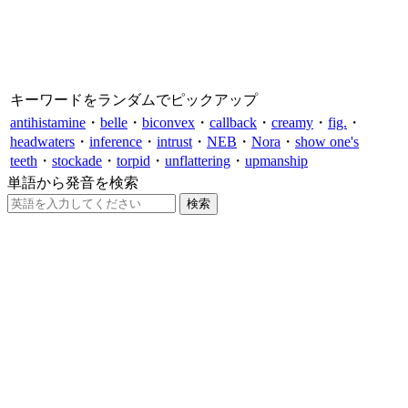
キーワードをランダムでピックアップ
antihistamine
・
belle
・
biconvex
・
callback
・
creamy
・
fig.
・
headwaters
・
inference
・
intrust
・
NEB
・
Nora
・
show one's
teeth
・
stockade
・
torpid
・
unflattering
・
upmanship
単語から発音を検索