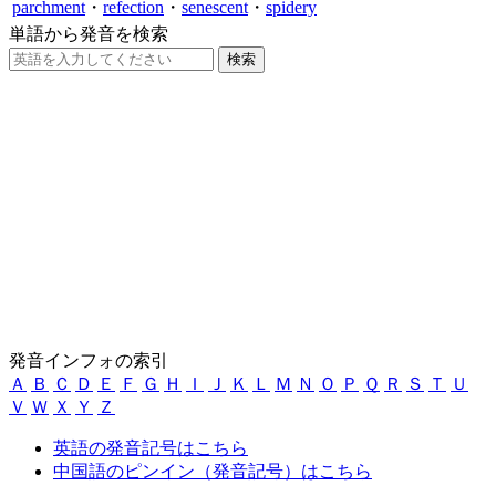
parchment
・
refection
・
senescent
・
spidery
単語から発音を検索
発音インフォの索引
Ａ
Ｂ
Ｃ
Ｄ
Ｅ
Ｆ
Ｇ
Ｈ
Ｉ
Ｊ
Ｋ
Ｌ
Ｍ
Ｎ
Ｏ
Ｐ
Ｑ
Ｒ
Ｓ
Ｔ
Ｕ
Ｖ
Ｗ
Ｘ
Ｙ
Ｚ
英語の発音記号はこちら
中国語のピンイン（発音記号）はこちら