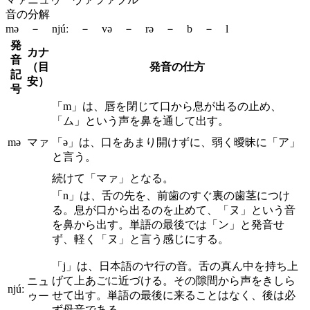
音の分解
mə － njúː － və － rə － b － l
発
カナ
音
（目
発音の仕方
記
安）
号
「m」は、唇を閉じて口から息が出るの止め、
「ム」という声を鼻を通して出す。
mə
マァ
「ə」は、口をあまり開けずに、弱く曖昧に「ア」
と言う。
続けて「マァ」となる。
「n」は、舌の先を、前歯のすぐ裏の歯茎につけ
る。息が口から出るのを止めて、「ヌ」という音
を鼻から出す。単語の最後では「ン」と発音せ
ず、軽く「ヌ」と言う感じにする。
「j」は、日本語のヤ行の音。舌の真ん中を持ち上
げて上あごに近づける。その隙間から声をきしら
ニュ
njúː
せて出す。単語の最後に来ることはなく、後は必
ゥー
ず母音である。