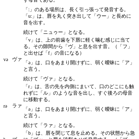
「ː」のある場所は、長く引っ張って発音する。
「uː」は、唇を丸く突き出して「ウー」と長めに
音を出す。
続けて「ニュゥー」となる。
「v」は、上の前歯を下唇に軽く噛む感じに当て
る。その隙間から「ヴ」と息を出す音。（「フ」
と出せば「f」の音になる）
ヴァ
və
「ə」は、口をあまり開けずに、弱く曖昧に「ア」
と言う。
続けて「ヴァ」となる。
「r」は、舌の先を内側にまいて、口のどこにも触
れずに「ル」のような音を出し、すぐ後ろの母音
に移動する。
ラァ
rə
「ə」は、口をあまり開けずに、弱く曖昧に「ア」
と言う。
続けて「ラァ」となる。
「b」は、唇を閉じて息を止める。その状態から急