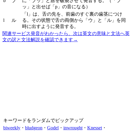
b
ブ
に「ブッ」と唇を破裂させて発音する。（「プ
ッ」と出せば「p」の音になる）
「l」は、舌の先を、前歯のすぐ裏の歯茎につけ
l
ル
る。その状態で舌の両側から「ウ」と「ル」を同
時に出すように発音する。
関連サービス
発音がわかったら、次は英文の意味と文法へ
英
文の訳と文法解説を確認できます
→
キーワードをランダムでピックアップ
biweekly
・
bludgeon
・
Godel
・
inwrought
・
Knesset
・