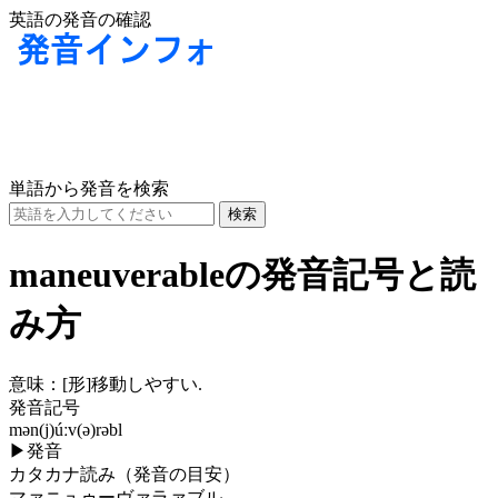
英語の発音の確認
単語から発音を検索
maneuverableの発音記号と読
み方
意味：
[形]
移動しやすい.
発音記号
mən(j)úːv(ə)rəbl
▶
発音
カタカナ読み（発音の目安）
マァニュゥーヴァラァブル