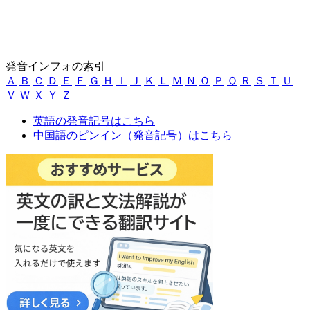
発音インフォの索引
Ａ
Ｂ
Ｃ
Ｄ
Ｅ
Ｆ
Ｇ
Ｈ
Ｉ
Ｊ
Ｋ
Ｌ
Ｍ
Ｎ
Ｏ
Ｐ
Ｑ
Ｒ
Ｓ
Ｔ
Ｕ
Ｖ
Ｗ
Ｘ
Ｙ
Ｚ
英語の発音記号はこちら
中国語のピンイン（発音記号）はこちら