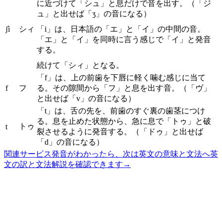
に近づけて「シュ」と息だけで音を出す。（「ジ
ュ」と出せば「ʒ」の音になる）
ʃì
シィ
「i」は、日本語の「エ」と「イ」の中間の音。
「エ」と「イ」を同時に言う感じで「イ」と発音
する。
続けて「シィ」となる。
「f」は、上の前歯を下唇に軽く噛む感じに当て
f
フ
る。その隙間から「フ」と息を出す音。（「ヴ」
と出せば「v」の音になる）
「t」は、舌の先を、前歯のすぐ裏の歯茎につけ
る。息を止めた状態から、急に息で「トゥ」と破
トゥ
t
裂させるように発音する。（「ドゥ」と出せば
「d」の音になる）
関連サービス
発音がわかったら、次は英文の意味と文法へ
英
文の訳と文法解説を確認できます
→