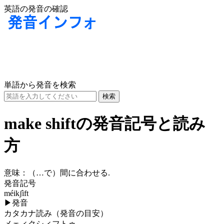
英語の発音の確認
単語から発音を検索
make shiftの発音記号と読み
方
意味：
（…で）間に合わせる.
発音記号
méikʃìft
▶
発音
カタカナ読み（発音の目安）
メェィクシィフトゥ