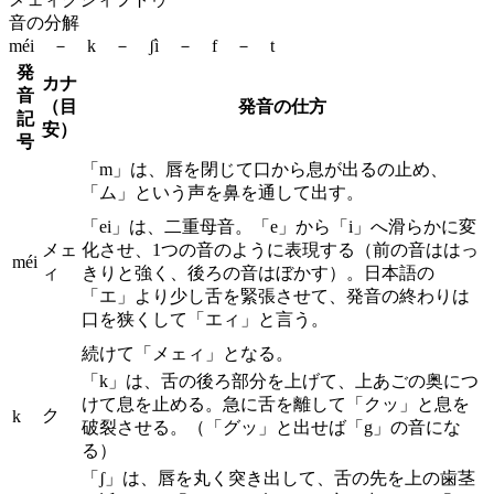
音の分解
méi － k － ʃì － f － t
発
カナ
音
（目
発音の仕方
記
安）
号
「m」は、唇を閉じて口から息が出るの止め、
「ム」という声を鼻を通して出す。
「ei」は、二重母音。「e」から「i」へ滑らかに変
メェ
化させ、1つの音のように表現する（前の音ははっ
méi
ィ
きりと強く、後ろの音はぼかす）。日本語の
「エ」より少し舌を緊張させて、発音の終わりは
口を狭くして「エィ」と言う。
続けて「メェィ」となる。
「k」は、舌の後ろ部分を上げて、上あごの奥につ
けて息を止める。急に舌を離して「クッ」と息を
ク
k
破裂させる。（「グッ」と出せば「g」の音にな
る）
「ʃ」は、唇を丸く突き出して、舌の先を上の歯茎