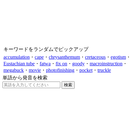
キーワードをランダムでピックアップ
accumulation
・
cape
・
chrysanthemum
・
cretaceous
・
egotism
・
Eustachian tube
・
fatwa
・
fix on
・
goody
・
macroinstruction
・
megabuck
・
movie
・
photofinishing
・
pocket
・
truckle
単語から発音を検索