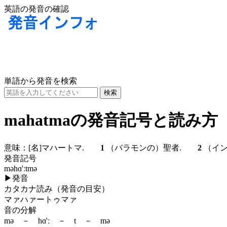
英語の発音の確認
単語から発音を検索
mahatmaの発音記号と読み方
意味：
[名]
マハートマ.
1
（バラモンの）聖者.
2
（イン
発音記号
məhɑ'ːtmə
▶
発音
カタカナ読み（発音の目安）
マァハァートゥマァ
音の分解
mə － hɑ'ː － t － mə