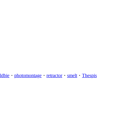
ldbie
・
photomontage
・
retractor
・
smelt
・
Thespis