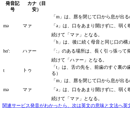
発音記
カナ（目
号
安）
「m」は、唇を閉じて口から息が出る
mə
マァ
「ə」は、口をあまり開けずに、弱く
続けて「マァ」となる。
「h」は、後に続く母音と同じ口の構
hɑ'ː
ハァー
「ː」のある場所は、長く引っ張って
続けて「ハァー」となる。
「t」は、舌の先を、前歯のすぐ裏の
トゥ
t
る）
「m」は、唇を閉じて口から息が出る
mə
マァ
「ə」は、口をあまり開けずに、弱く
続けて「マァ」となる。
関連サービス
発音がわかったら、次は英文の意味と文法へ
英