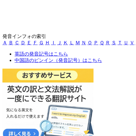
発音インフォの索引
Ａ
Ｂ
Ｃ
Ｄ
Ｅ
Ｆ
Ｇ
Ｈ
Ｉ
Ｊ
Ｋ
Ｌ
Ｍ
Ｎ
Ｏ
Ｐ
Ｑ
Ｒ
Ｓ
Ｔ
Ｕ
Ｖ
英語の発音記号はこちら
中国語のピンイン（発音記号）はこちら