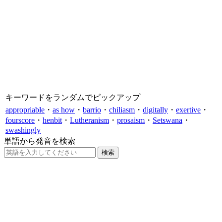
キーワードをランダムでピックアップ
appropriable
・
as how
・
barrio
・
chiliasm
・
digitally
・
exertive
・
fourscore
・
henbit
・
Lutheranism
・
prosaism
・
Setswana
・
swashingly
単語から発音を検索