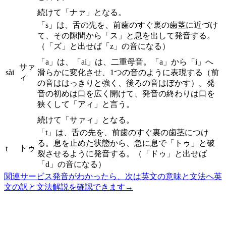
続けて「ナァ」となる。
「s」は、舌の先を、前歯のすぐ裏の歯茎に近づけ
て、その隙間から「ス」と息を出して発音する。
（「ズ」と出せば「z」の音になる）
「a」は、「ai」は、二重母音。「a」から「i」へ
サァ
sài
滑らかに変化させ、1つの音のように表現する（前
ィ
の音ははっきりと強く、後ろの音はぼかす）。発
音の初めは口を広く開けて、発音の終わりは口を
狭くして「アィ」と言う。
続けて「サァィ」となる。
「t」は、舌の先を、前歯のすぐ裏の歯茎につけ
る。息を止めた状態から、急に息で「トゥ」と破
トゥ
t
裂させるように発音する。（「ドゥ」と出せば
「d」の音になる）
関連サービス
発音がわかったら、次は英文の意味と文法へ
英
文の訳と文法解説を確認できます
→