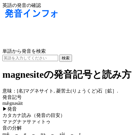
英語の発音の確認
単語から発音を検索
magnesiteの発音記号と読み方
意味：
[名]
マグネサイト, 菱苦土(りょうくど)石［鉱］.
発音記号
mǽgnəsàit
▶
発音
カタカナ読み（発音の目安）
マァグナァサァィトゥ
音の分解
mǽ － g － nə － sài － t