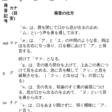
発
カナ
音
（目
発音の仕方
記
安）
号
「m」は、唇を閉じて口から息が出るの止め、
「ム」という声を鼻を通して出す。
「æ」は、「ア」と「エ」の中間のような音。両ほ
マァ
mǽ
ほを左右に引っ張り、口を横にあけて「ア」と発
音する。
続けて「マァ」となる。
「g」は、舌の後ろ部分を上げて、上あごの奥につ
けて息を止める。急に舌を離して「グッ」と息を
グ
g
破裂させる。（「クッ」と出せば「k」の音にな
る）
「n」は、舌の先を、前歯のすぐ裏の歯茎につけ
る。息が口から出るのを止めて、「ヌ」という音
を鼻から出す。
ナァ
nə
「ə」は、口をあまり開けずに、弱く曖昧に「ア」
と言う。