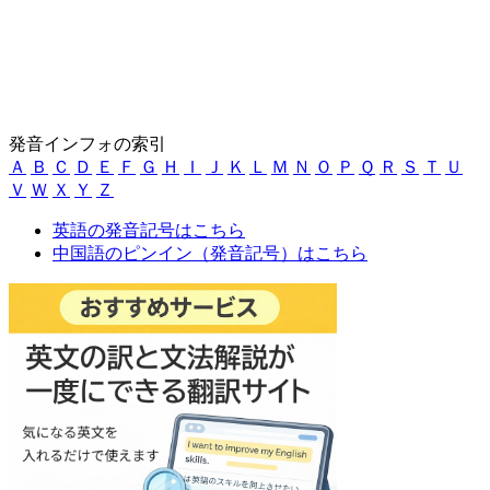
発音インフォの索引
Ａ
Ｂ
Ｃ
Ｄ
Ｅ
Ｆ
Ｇ
Ｈ
Ｉ
Ｊ
Ｋ
Ｌ
Ｍ
Ｎ
Ｏ
Ｐ
Ｑ
Ｒ
Ｓ
Ｔ
Ｕ
Ｖ
Ｗ
Ｘ
Ｙ
Ｚ
英語の発音記号はこちら
中国語のピンイン（発音記号）はこちら